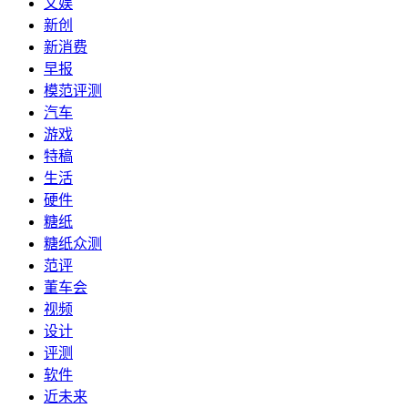
文娱
新创
新消费
早报
模范评测
汽车
游戏
特稿
生活
硬件
糖纸
糖纸众测
范评
董车会
视频
设计
评测
软件
近未来