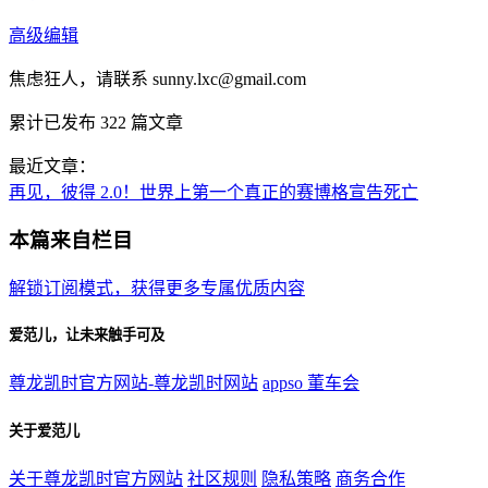
高级编辑
焦虑狂人，请联系
sunny.lxc@gmail.com
累计已发布
322
篇文章
最近文章：
再见，彼得 2.0！世界上第一个真正的赛博格宣告死亡
本篇来自栏目
解锁订阅模式，获得更多专属优质内容
爱范儿，让未来触手可及
尊龙凯时官方网站-尊龙凯时网站
appso
董车会
关于爱范儿
关于尊龙凯时官方网站
社区规则
隐私策略
商务合作