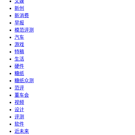
文娱
新创
新消费
早报
模范评测
汽车
游戏
特稿
生活
硬件
糖纸
糖纸众测
范评
董车会
视频
设计
评测
软件
近未来