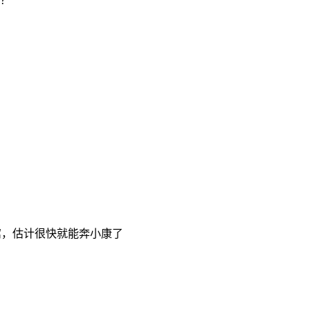
？
”
趴窝，估计很快就能奔小康了