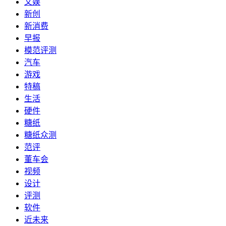
文娱
新创
新消费
早报
模范评测
汽车
游戏
特稿
生活
硬件
糖纸
糖纸众测
范评
董车会
视频
设计
评测
软件
近未来