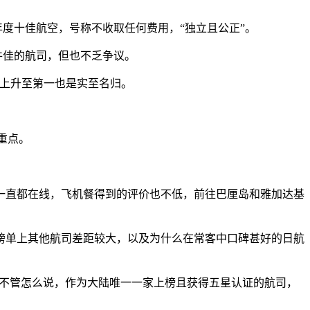
查评选年度十佳航空，号称不收取任何费用，“独立且公正”。
硬件佳的航司，但也不乏争议。
二上升至第一也是实至名归。
的重点。
一直都在线，飞机餐得到的评价也不低，前往巴厘岛和雅加达基
榜单上其他航司差距较大，以及为什么在常客中口碑甚好的日航
消停过，但不管怎么说，作为大陆唯一一家上榜且获得五星认证的航司，