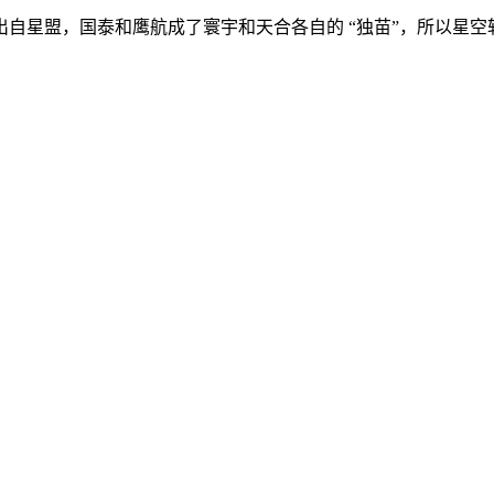
星盟，国泰和鹰航成了寰宇和天合各自的 “独苗”，所以星空斩