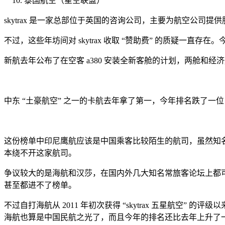
泰国航空（星空联盟）
skytrax 是一家总部位于英国的咨询公司，主要为航空公司提供
不过，这些年坊间对 skytrax 收取 “赞助费” 的质疑
新航去年公布了在空客 a380 安装全新客舱的计划，两舱
中东 “土豪航空” 之一的卡航去年拿了第一，今年排名跌了一位，
这份榜单中印尼鹰航应该是中国乘客比较陌生的航司，虽然知
本绕不开这家航司。
争议较大的是海航和汉莎，在国内外几大知名常旅客论坛上都
甚至都进不了榜单。
不过自打海航从 2011 年初次获得 “skytrax 五星航空
海航也算是中国民航之光了，而且今年的排名还比去年上升了