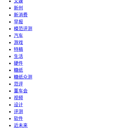
文娱
新创
新消费
早报
模范评测
汽车
游戏
特稿
生活
硬件
糖纸
糖纸众测
范评
董车会
视频
设计
评测
软件
近未来