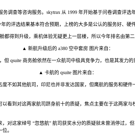
服务调查等咨询服务。skytrax 从 1999 年开始基于问卷调
一直存在。今年的评选结果基本符合预期，上榜的大多是公认的服务好、
和经济舱都得到升级，乘机体验无疑更上一层楼，所以今年排名由第
▲ 新航升级后的 a380 空中套房 图片来自：
但 qsuite 商务舱依然在一众航司中极具竞争力，也是其发力
▲ 卡航的 qsuite 图片来自：
名度不如其他航司，印尼也并非发达国家，但鹰航的服务和硬件
可以看到对这两家航司跻身前十的质疑，焦点主要在于这两家与
” 的评级以来，对这家绰号 “忽悠航” 航司获奖水分的质疑就未曾
一位。