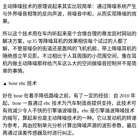
主动降噪技术的原理说起来其实比较简单：通过降噪系统产生
与外界噪音相等的反向声波，将噪音中和，从而实现降噪的效
果。
所以这个技术用在车内听起来是个合情合理的尊龙凯时网站的
解决方案，qc35 等降噪耳机的效果相信每个试过的人都了
解，不管是噪杂的街道还是轰鸣的飞机机舱，带上降噪耳机的
隔绝感立竿见影。不过相比于人耳周围的小范围空间，像在耳
机内做主动降噪那样给汽车这么大的空间做噪音控制并不是简
单的事情。
▲ bose ehc 技术
好在 bose 在着手降低路噪之前，有了一定的经验：自 2010 年
起，bose 一直通过 ehc 技术为汽车制造商提供支持，此技术可
有效减少令人不快的引擎谐波噪音。ehc 是引擎谐波降噪技术
的缩写，算起来也是主动降噪技术的一种。它以发动机的转速
为参考，再由控制单元分析计算出降噪声源的波形参数，最后
再通过误差传感器及时进行纠正。