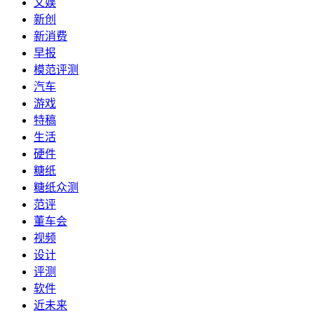
文娱
新创
新消费
早报
模范评测
汽车
游戏
特稿
生活
硬件
糖纸
糖纸众测
范评
董车会
视频
设计
评测
软件
近未来