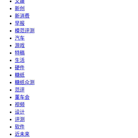
文娱
新创
新消费
早报
模范评测
汽车
游戏
特稿
生活
硬件
糖纸
糖纸众测
范评
董车会
视频
设计
评测
软件
近未来