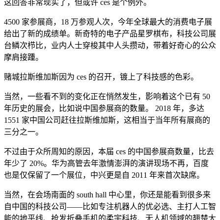
这回答非常现实了，但或许 ces 是个例外。
4500 家参展商，18 万参观人次，今年全球最大的消费电子展
给出了新的成绩单。新奇特的电子产品星罗棋布，科技公司展
台鳞次栉比，业内人士穿梭其中人头攒动，带着好奇心的公众
摩肩接踵。
赌城拉斯维加斯因为 ces 的召开，镀上了科技感的色彩。
当然，一些看不到的变化正在悄然发生，影响着这个已有 50
年历史的展会，比如说中国参展商的数量。 2018 年，多达
1551 家中国公司赶往拉斯维加斯，这相当于当年所有展商的
三分之一。
不过由于众所周知的原因，本届 ces 的中国参展商数量，比去
年少了 20%。华为高管去年激情澎湃的演讲现场不再，百度
也是仅保留了一个展位，中兴更是自 2011 年来首次缺席。
当然，在会场南面的 south hall 中心里，你还是能看到很多来
自中国的科技公司——比如专注机器人的优必选、主打人工智
能的地平线、抢发折叠手机的柔宇科技、无人机领域的翘楚大