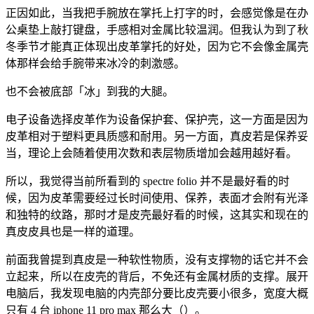
正因如此，当我把手腕放在掌托上打字的时，会感觉像是在办
公桌垫上敲打键盘，手感相对金属比较温润。但我认为到了秋
冬季节才能真正体现出皮革掌托的好处，因为它不会像金属壳
体那样会给手腕带来冰冷的刺激感。
也不会被底部「冰」到我的大腿。
电子设备选择皮革作为设备保护套、保护壳，这一方面是因为
皮革相对于塑料更具质感和耐用。另一方面，真皮若是保养妥
当，理论上会随着使用次数和表层物质增加会越用越好看。
所以，我觉得当前所看到的 spectre folio 并不是最好看的时
候，因为皮革需要经过长时间使用、保养，表面才会附有光泽
和独特的纹路，那时才是皮壳最好看的时候，这其实和现在的
真皮皮具也是一样的道理。
前面我曾提到真皮是一种软性物质，没有支撑物的话它并不会
立起来，所以在皮壳的背后，不免还有金属材质的支撑。展开
电脑后，我发现电脑的内壳部分要比皮壳要小很多，宽度大概
只有 4 台 iphone 11 pro max 那么大（）。