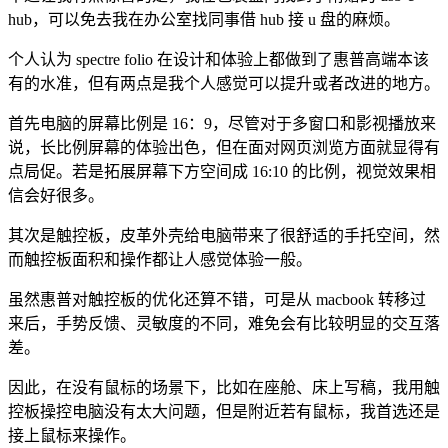
hub，可以免去我在办公室找同事借 hub 接 u 盘的麻烦。
个人认为 spectre folio 在设计和体验上都做到了惠普高端本该
有的水准，但有两点是我个人感觉可以提升或者改进的地方。
首先电脑的屏幕比例是 16：9，尽管对于多窗口和影视播放来
说，长比例屏幕的体验出色，但在面对网页浏览方面就显得有
点局促。若是拓展屏幕下方空间成 16:10 的比例，视觉效果相
信会好很多。
其次是触控板，皮革外壳给电脑带来了很舒适的手托空间，然
而触控板面积和操作都让人感觉体验一般。
虽然惠普对触控板的优化还算不错，可是从 macbook 转移过
来后，手势反馈、灵敏度的不同，难免会有比较明显的交互落
差。
因此，在没有鼠标的场景下，比如在座舱、床上写稿，我用触
控板操控电脑没有太大问题，但是附近若有鼠标，我首选还是
接上鼠标来操作。