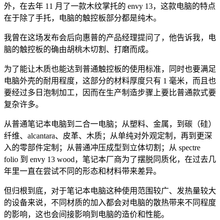
外，在去年 11 月了一款木纹掌托的 envy 13，这款电脑的特点
在于除了手托，电脑的触控板部分都是纯木。
我曾在这场发布会后向惠普的产品经理提问了，他告诉我，电
脑的触控板的确由胡桃木切割、打磨而成。
为了能让木质也能达到普通触控板的使用标准，同时也要满足
电脑外壳的耐用程度，这部分的材料厚度只有 1 毫米，而且也
要经过多日泡制加工，因而在生产制造步骤上要比普通款式要
复杂许多。
从普通笔记本电脑到二合一电脑；从塑料、金属，到碳（硅）
纤维、alcantara、皮革、木质；从单纯对外观定制，再到更深
入的零部件定制；从普通冲压成型到立体切割；从 spectre
folio 到 envy 13 wood，笔记本厂商为了摆脱同质化，在过去几
年里一直在尝试不同的形态和材料带来差异。
但归根到底，对于笔记本电脑这种使用范围较广、发热量较大
的设备来说，不同材质的加入都会对电脑的散热带来不同程度
的影响，这也会间接影响到电脑的造价和性能。