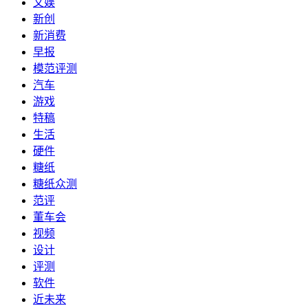
文娱
新创
新消费
早报
模范评测
汽车
游戏
特稿
生活
硬件
糖纸
糖纸众测
范评
董车会
视频
设计
评测
软件
近未来