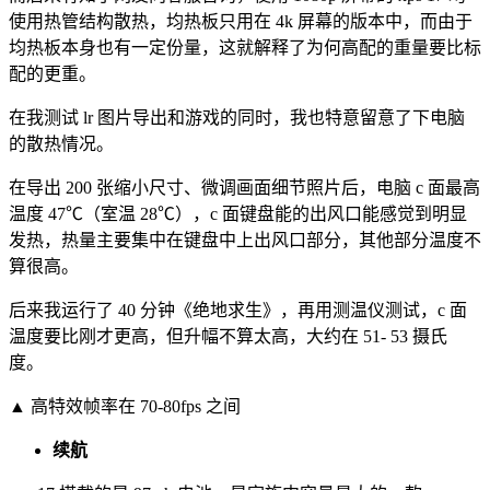
使用热管结构散热，均热板只用在 4k 屏幕的版本中，而由于
均热板本身也有一定份量，这就解释了为何高配的重量要比标
配的更重。
在我测试 lr 图片导出和游戏的同时，我也特意留意了下电脑
的散热情况。
在导出 200 张缩小尺寸、微调画面细节照片后，电脑 c 面最高
温度 47℃（室温 28℃），c 面键盘能的出风口能感觉到明显
发热，热量主要集中在键盘中上出风口部分，其他部分温度不
算很高。
后来我运行了 40 分钟《绝地求生》，再用测温仪测试，c 面
温度要比刚才更高，但升幅不算太高，大约在 51- 53 摄氏
度。
▲ 高特效帧率在 70-80fps 之间
续航