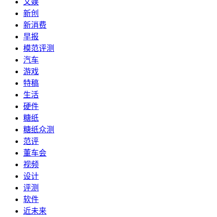
文娱
新创
新消费
早报
模范评测
汽车
游戏
特稿
生活
硬件
糖纸
糖纸众测
范评
董车会
视频
设计
评测
软件
近未来