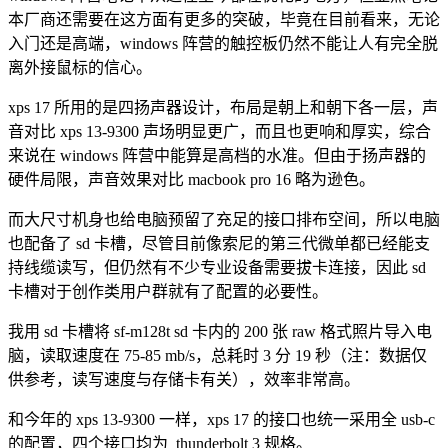
本厂商还需要在这方面有更多的突破，毕竟在目前看来，无论
入门还是高端，windows 阵营的触控板仍然不能让人有完全脱
离外接鼠标的信心。
xps 17 所用的是四扬声器设计，布局是朝上和朝下各一层，声
音对比 xps 13-9300 声场明显更广，而且也更响和厚实，综合
来说在 windows 阵营中能算是高档的水准。但由于扬声器的
硬件局限，声音效果对比 macbook pro 16 略为逊色。
而大尺寸机身也给电脑预留了充足的接口排布空间，所以电脑
也配备了 sd 卡槽，尽管目前像索尼的第三代微单都已经能支
持线缆读写，但仍然有不少专业设备需要拔卡连接，因此 sd
卡槽对于创作类用户群就有了配置的必要性。
我用 sd 卡槽将 sf-m128t sd 卡内的 200 张 raw 格式照片导入电
脑，读取速度在 75-85 mb/s，总耗时 3 分 19 秒（注：数据仅
供参考，读写速度与存储卡有关），效率非常高。
和今年的 xps 13-9300 一样，xps 17 的接口也统一采用全 usb-c
的配置，四个接口均为 thunderbolt 3 规格。