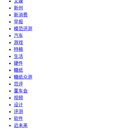
文娱
新创
新消费
早报
模范评测
汽车
游戏
特稿
生活
硬件
糖纸
糖纸众测
范评
董车会
视频
设计
评测
软件
近未来