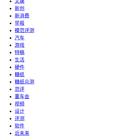
文娱
新创
新消费
早报
模范评测
汽车
游戏
特稿
生活
硬件
糖纸
糖纸众测
范评
董车会
视频
设计
评测
软件
近未来