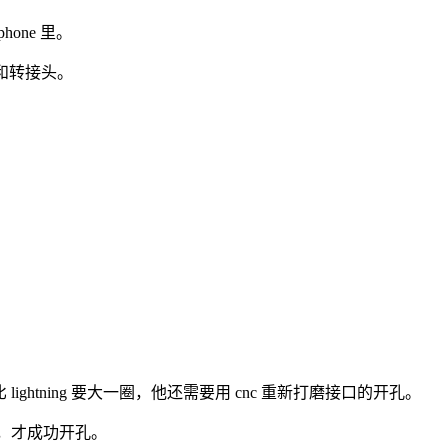
one 里。
口和转接头。
积比 lightning 要大一圈，他还需要用 cnc 重新打磨接口的开孔。
背板，才成功开孔。