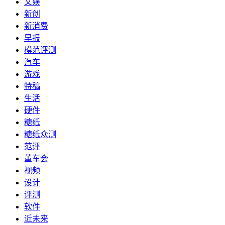
文娱
新创
新消费
早报
模范评测
汽车
游戏
特稿
生活
硬件
糖纸
糖纸众测
范评
董车会
视频
设计
评测
软件
近未来