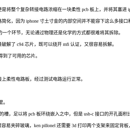
，便是将整个复杂转接电路浓缩在一块柔性 pcb 板上，并将其塞进 iph
个电路简化，因为 iphone 寸土寸金的内部空间并不能容下这么多接
nel 感到棘手的一个环节，无论通过物理还是化学的方式都很难将其拆除。
量破解了 c94 芯片，既可以绕开 mfi 认证，又很容易拆解。
成功得到了可用的芯片。
芯片焊接上柔性电路板，经过测试电路运行正常。
里。
间有一条细微的槽，足以将 pcb 板环绕嵌入之中，但是 usb-c 接口的开孔面
很容易夹碎玻璃，ken pillonel 还需要 3d 打印两个支架来固定