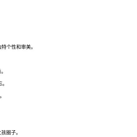
己的独特个性和审美。
秀。
忘。
面。
女孩圈子。