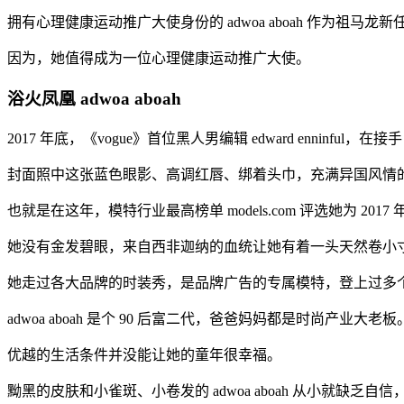
拥有心理健康运动推广大使身份的 adwoa aboah 作为祖
因为，她值得成为一位心理健康运动推广大使。
浴火凤凰 adwoa aboah
2017 年底，《vogue》首位黑人男编辑 edward ennin
封面照中这张蓝色眼影、高调红唇、绑着头巾，充满异国风情的脸孔，
也就是在这年，模特行业最高榜单 models.com 评选她为 
她没有金发碧眼，来自西非迦纳的血统让她有着一头天然卷小
她走过各大品牌的时装秀，是品牌广告的专属模特，登上过多个国家《vo
adwoa aboah 是个 90 后富二代，爸爸妈妈都是时尚产业大老板
优越的生活条件并没能让她的童年很幸福。
黝黑的皮肤和小雀斑、小卷发的 adwoa aboah 从小就