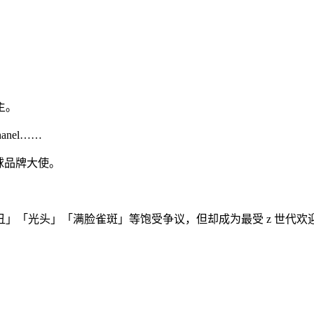
主。
anel……
任全球品牌大使。
」「光头」「满脸雀斑」等饱受争议，但却成为最受 z 世代欢