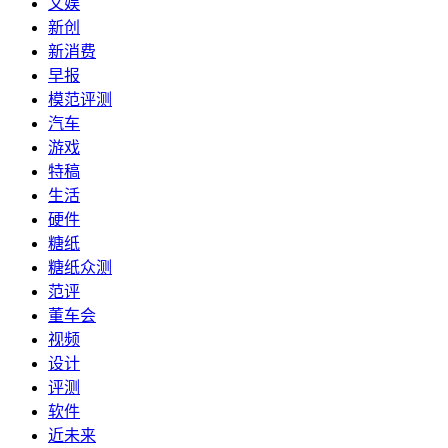
文娱
新创
新消费
早报
模范评测
汽车
游戏
特稿
生活
硬件
糖纸
糖纸众测
范评
董车会
视频
设计
评测
软件
近未来