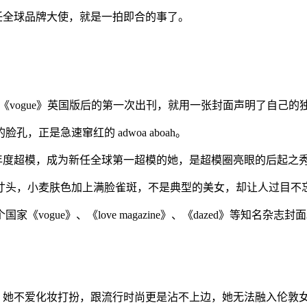
马龙新任全球品牌大使，就是一拍即合的事了。
ful，在接手《vogue》英国版后的第一次出刊，就用一张封面声明了自
正是急速窜红的 adwoa aboah。
2017 年度超模，成为新任全球第一超模的她，是超模圈亮眼的后起之
寸头，小麦肤色加上满脸雀斑，不是典型的美女，却让人过目不
gue》、《love magazine》、《dazed》等知名杂志封
。
缺乏自信，她不爱化妆打扮，跟流行时尚更是沾不上边，她无法融入伦敦