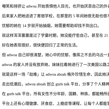
嘲笑和排挤让 adwoa 开始畏惧他人目光，也开始厌恶自己的
后来家人把她送进了
寄宿学校
，在那里
的
5
年间
她很无助也很
忧郁的她
在 14 岁就开始抽烟，
她需要帮助却找不到出口。
就这样浑浑噩噩度过了学童时期，她没能疗愈自己，甚至在 21
好在她表现很好，很快便回归了正常的生活。
但 adwoa 自己却很清楚，她心中的忧郁，像挥之不去的乌
adwoa 的家人并没有放弃她，妹妹拉着她进行了一次美国公路
就是这样一场「劫难」让 adwoa aboah 格外珍惜生命，
走出低潮后，adwoa aboah 创立 gurls talk 平
在 gurls talk 平台，所有女性不分年龄、国籍、种族，
平台上还有心理健康、厌食症、上瘾症等课程，让每个人都能