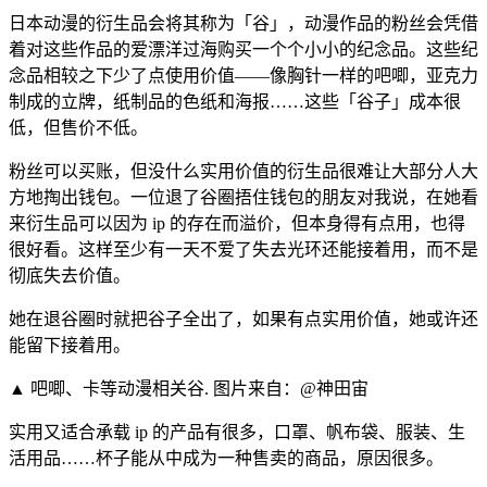
日本动漫的衍生品会将其称为「谷」，动漫作品的粉丝会凭借
着对这些作品的爱漂洋过海购买一个个小小的纪念品。这些纪
念品相较之下少了点使用价值——像胸针一样的吧唧，亚克力
制成的立牌，纸制品的色纸和海报……这些「谷子」成本很
低，但售价不低。
粉丝可以买账，但没什么实用价值的衍生品很难让大部分人大
方地掏出钱包。一位退了谷圈捂住钱包的朋友对我说，在她看
来衍生品可以因为 ip 的存在而溢价，但本身得有点用，也得
很好看。这样至少有一天不爱了失去光环还能接着用，而不是
彻底失去价值。
她在退谷圈时就把谷子全出了，如果有点实用价值，她或许还
能留下接着用。
▲ 吧唧、卡等动漫相关谷. 图片来自：@神田宙
实用又适合承载 ip 的产品有很多，口罩、帆布袋、服装、生
活用品……杯子能从中成为一种售卖的商品，原因很多。