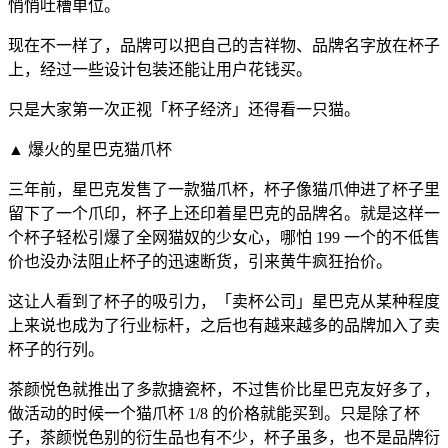
悄悄吐槽单位。
现在不一样了，品牌可以把自己的吉祥物、品牌名字放在杯子
上，经过一些设计包装还能让用户花钱买。
只是大家第一次正视「杯子经济」还得看一只猫。
▲ 爆火的星巴克猫爪杯
三年前，星巴克发售了一款猫爪杯，杯子像猫爪伸进了杯子里
留下了一个爪印，杯子上还印着星巴克的品牌名。就是这样一
个杯子轻松引爆了全网猫奴的少女心，哪怕 199 一个的不低售
价也没办法阻止杯子的迅速断货，引来黄牛疯狂抬价。
这让人看到了杯子的吸引力，「卖杯公司」星巴克从某种程度
上来说也成为了行业标杆，之后也有越来越多的品牌加入了卖
杯子的行列。
茶颜悦色就推出了多款搪瓷杯，不过售价比星巴克友好多了，
做活动的时候一个猫爪杯 1/8 的价格就能买到。只是除了杯
子，茶颜悦色别的衍生品也有不少，杯子虽多，也不是品牌衍