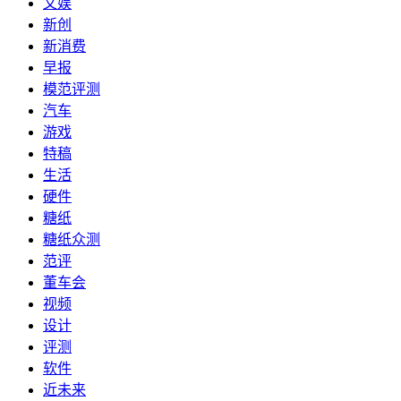
文娱
新创
新消费
早报
模范评测
汽车
游戏
特稿
生活
硬件
糖纸
糖纸众测
范评
董车会
视频
设计
评测
软件
近未来