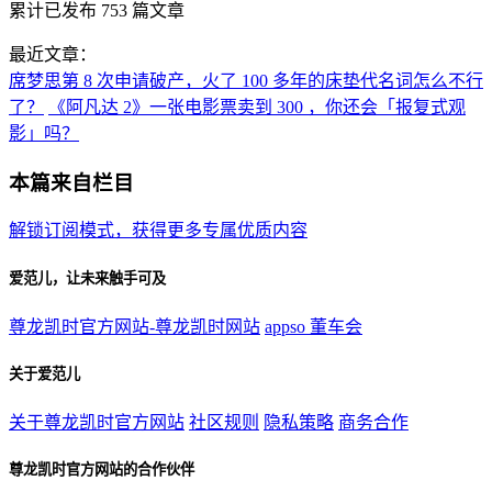
累计已发布
753
篇文章
最近文章：
席梦思第 8 次申请破产，火了 100 多年的床垫代名词怎么不行
了？
《阿凡达 2》一张电影票卖到 300 ，你还会「报复式观
影」吗？
本篇来自栏目
解锁订阅模式，获得更多专属优质内容
爱范儿，让未来触手可及
尊龙凯时官方网站-尊龙凯时网站
appso
董车会
关于爱范儿
关于尊龙凯时官方网站
社区规则
隐私策略
商务合作
尊龙凯时官方网站的合作伙伴