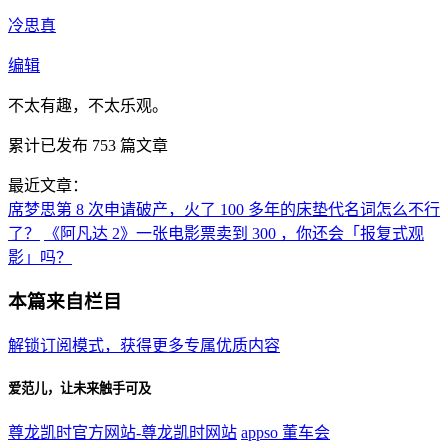
冷思真
编辑
不太有趣，不太乐观。
累计已发布
753
篇文章
最近文章：
席梦思第 8 次申请破产，火了 100 多年的床垫代名词怎么不行
了？
《阿凡达 2》一张电影票卖到 300 ，你还会「报复式观
影」吗？
本篇来自栏目
解锁订阅模式，获得更多专属优质内容
爱范儿，让未来触手可及
尊龙凯时官方网站-尊龙凯时网站
appso
董车会