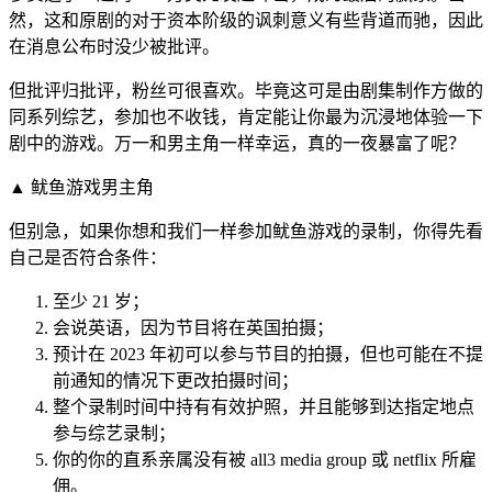
然，这和原剧的对于资本阶级的讽刺意义有些背道而驰，因此
在消息公布时没少被批评。
但批评归批评，粉丝可很喜欢。毕竟这可是由剧集制作方做的
同系列综艺，参加也不收钱，肯定能让你最为沉浸地体验一下
剧中的游戏。万一和男主角一样幸运，真的一夜暴富了呢？
▲ 鱿鱼游戏男主角
但别急，如果你想和我们一样参加鱿鱼游戏的录制，你得先看
自己是否符合条件：
至少 21 岁；
会说英语，因为节目将在英国拍摄；
预计在 2023 年初可以参与节目的拍摄，但也可能在不提
前通知的情况下更改拍摄时间；
整个录制时间中持有有效护照，并且能够到达指定地点
参与综艺录制；
你的你的直系亲属没有被 all3 media group 或 netflix 所雇
佣。