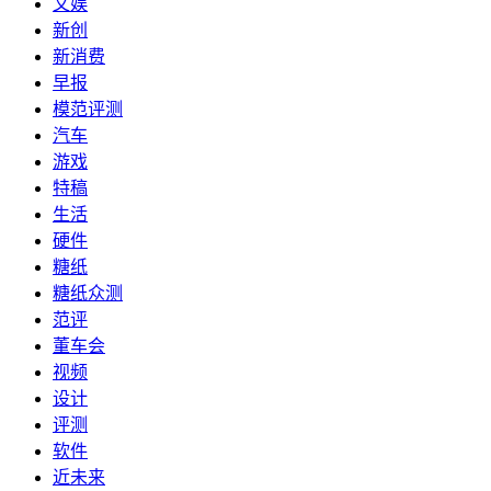
文娱
新创
新消费
早报
模范评测
汽车
游戏
特稿
生活
硬件
糖纸
糖纸众测
范评
董车会
视频
设计
评测
软件
近未来