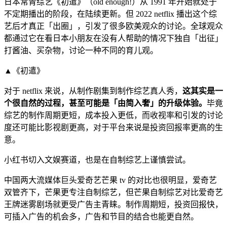
日本常青综艺《初遣》（old enough!）从 1991 年开始就处于
不定期播出的阶段，在陆续更新。但 2022 netflix 播出这个综
艺后才真正「出圈」，引发了很多欧美观众的讨论。全球观众
都通过它在看日本小朋友在没有人帮助的情况下独自「出征」
打酱油、买杂物，讨论一种不同的育儿观。
▲《初遣》
对于 netflix 来说，从制作剧集到制作综艺真人秀，
这其实是一
个很自然的过程，甚至可能是「由简入奢」的升级体验。
毕竟
综艺的制作周期更短，成本投入更低，而收视率和引发的讨论
度还可能比影视剧更高，对于平台来说是投资回报率更高的生
意。
小红书切入文娱赛道，也是在自制综艺上谨慎尝试。
中国两大流媒体巨头爱奇艺芒果 tv 的对比也很明显，爱奇艺
双管齐下，芒果更专注自制综艺，但芒果自制综艺对比爱奇艺
王牌迷雾剧场就更受广告主青睐。制作周期短，投资回报快，
可插入广告的机会多，广告和节目的结合也能更自然。