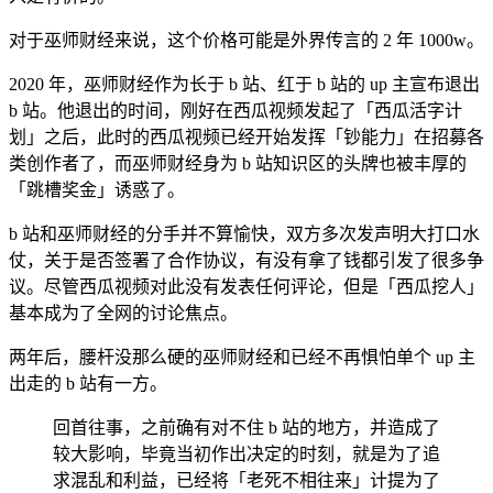
对于巫师财经来说，这个价格可能是外界传言的 2 年 1000w。
2020 年，巫师财经作为长于 b 站、红于 b 站的 up 主宣布退出
b 站。他退出的时间，刚好在西瓜视频发起了「西瓜活字计
划」之后，此时的西瓜视频已经开始发挥「钞能力」在招募各
类创作者了，而巫师财经身为 b 站知识区的头牌也被丰厚的
「跳槽奖金」诱惑了。
b 站和巫师财经的分手并不算愉快，双方多次发声明大打口水
仗，关于是否签署了合作协议，有没有拿了钱都引发了很多争
议。尽管西瓜视频对此没有发表任何评论，但是「西瓜挖人」
基本成为了全网的讨论焦点。
两年后，腰杆没那么硬的巫师财经和已经不再惧怕单个 up 主
出走的 b 站有一方。
回首往事，之前确有对不住 b 站的地方，并造成了
较大影响，毕竟当初作出决定的时刻，就是为了追
求混乱和利益，已经将「老死不相往来」计提为了