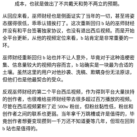
成本，也就是做出了不共戴天和势不两立的预期。
从回应来看，巫师财经也是侧面证实了当年的一切，甚至将姿
态摆得很低，乖乖认错挨打了。这次重新回归 b 站的巫师财经
并没有和平台签署独家协议，也没有退出西瓜视频。而是开始
全平台更新，从他的视频定位来看，b 站肯定是非常重要的一
环。
巫师财经重新回归 b 站也并不让人意外，毕竟对于这种造梗密
集、信息量较大的视频内容而言，b 站确实是一块最为合适的
土壤。虽然这里的用户对他抄袭、洗稿、欺瞒身份无法原谅，
但他们也是他最契合的受众。
反观巫师财经的第二个平台西瓜视频，作为得到平台大量扶持
的创作者，也很难给巫师财经带去很多超过百万播放的视频。
尽管在西瓜视频累积了近 500w 粉丝，但粉丝黏性低，粉丝和
创作者之间的联系也更弱。当年拿千万跳槽或许是值得的，毕
竟创作者想要变现攒到一千万还不知道要等几年，但现在回到
b 站也是值得的。