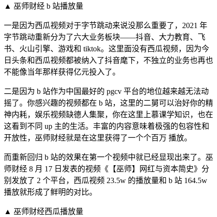
▲ 巫师财经 b 站播放量
一是因为西瓜视频对于字节跳动来说没那么重要了，2021 年
字节跳动重新分为了六大业务板块——抖音、大力教育、飞
书、火山引擎、游戏和 tiktok。这里面没有西瓜视频，因为今
日头条和西瓜视频都被纳入了抖音麾下，不独立的业务也再也
不能像当年那样获得亿元投入了。
二是因为 b 站作为中国最好的 pgcv 平台的地位越来越无法动
摇了。你感兴趣的视频都在 b 站，这里的二舅可以治好你的精
神内耗，娱乐视频缺德人集聚，你在这里上慕课学知识，也在
这看到不同 up 主的生活。丰富的内容意味着极强的包容性和
开放性，巫师财经就是在这里获得了一个个百万 播放。
而重新回归 b 站的效果在第一个视频中就已经显现出来了。巫
师财经 8 月 17 日发表的视频《【巫师】网红与资本简史》分
别发放了 2 个平台，西瓜视频 23.5w 的播放量和 b 站 164.5w
播放就形成了鲜明的对比。
▲ 巫师财经西瓜播放量