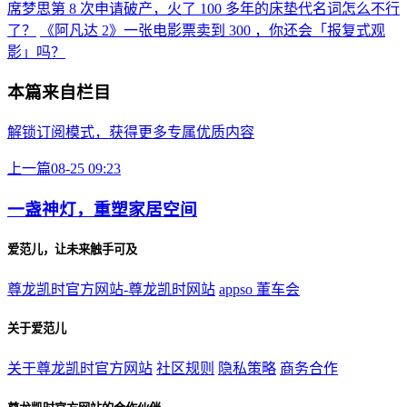
席梦思第 8 次申请破产，火了 100 多年的床垫代名词怎么不行
了？
《阿凡达 2》一张电影票卖到 300 ，你还会「报复式观
影」吗？
本篇来自栏目
解锁订阅模式，获得更多专属优质内容
上一篇
08-25 09:23
一盏神灯，重塑家居空间
爱范儿，让未来触手可及
尊龙凯时官方网站-尊龙凯时网站
appso
董车会
关于爱范儿
关于尊龙凯时官方网站
社区规则
隐私策略
商务合作