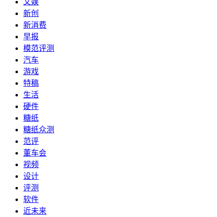
文娱
新创
新消费
早报
模范评测
汽车
游戏
特稿
生活
硬件
糖纸
糖纸众测
范评
董车会
视频
设计
评测
软件
近未来