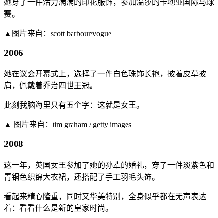
她穿了一件活力满满的印花服饰，参加温莎的卡地亚国际马球
赛。
▲图片来自：scott barbour/vogue
2006
她在议会开幕式上，选择了一件白色珠饰长袍，披着皮草披
肩，佩戴着乔治四世王冠。
此刻我脑海里只有五个字：这就是女王。
▲ 图片来自：tim graham / getty images
2008
这一年，英国女王参加了她的孙辈的婚礼，穿了一件淡紫色和
青铜色织锦大衣裙，还搭配了手工羽毛头饰。
看起来精心隆重，同时又华美特别，全身似乎都在无声表达
着：看看什么是新的皇家时尚。