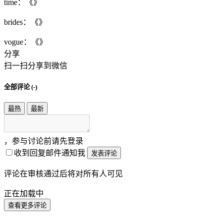
time：《》
brides：《》
vogue：《》
分享
扫一扫分享到微信
全部评论 (
-
)
最热
最新
，参与讨论前请先登录
收到回复邮件通知我
发表评论
评论在审核通过后将对所有人可见
正在加载中
查看更多评论