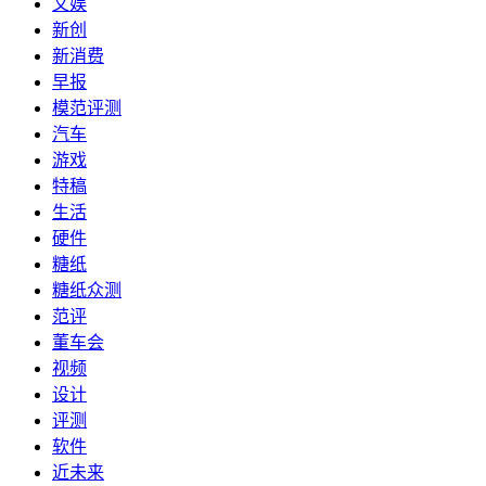
文娱
新创
新消费
早报
模范评测
汽车
游戏
特稿
生活
硬件
糖纸
糖纸众测
范评
董车会
视频
设计
评测
软件
近未来