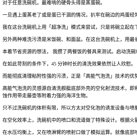
对于任意洗碗机，最难啃的硬骨头得是蒸蛋碗。
一旦遇上蛋蒸老了或是蛋已干涸的情况，扒牢在碗边的鸡蛋经
我在这台洗碗机上用「超净洗」模式来尝试，只是将碗立起在
另外两种难洗污渍是米饭碗、和面盆。在
这台洗碗机上，用最
本着节省资源的想法，
我攒了两餐饭的餐具来测试。启动洗碗
在如此苛刻的条件下，45
分钟时长的清洗效果依然让人欣慰。
而能彻底清理粘附性强的污渍，正是「高能气泡洗」技术的优
高能气泡洗的灵感源自清洗舰艇底部外壳的空化射流技术，即
蚀作用带走藤壶等附
着力强的海洋生物。
只不过洗碗机的体积有限，所以方太对空化泡的诱发设备与喷
在空化效率上，洗碗机中的喷口和流道做了特殊设计。根据火
在水压均衡上，又在
喷淋臂的喷射口做了模拟运算。就像底部