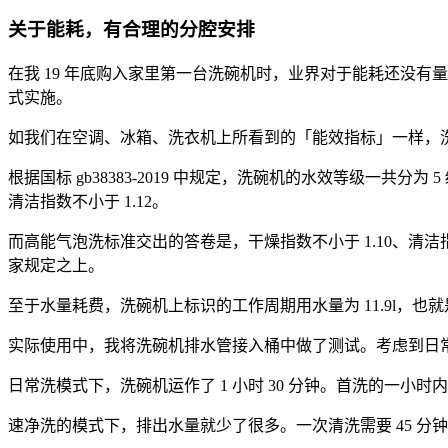
关于能耗，有合理的分腔安排
在我 19 年底购入家里第一台洗碗机时，业界对于能耗还没有
式实施。
如我们在空调、冰箱、洗衣机上所看到的「能效指标」一
样，
根据国标 gb38383-2019 中规定，
洗碗机的水效等级一
共分为
5
清洁指数不小于 1.12。
而高能气泡洗标准交出的答卷是，
干燥指数不小于 1
.10
、清洁指
家规定之上。
至于水量耗费，洗碗机上标识的工作周期用水量为 11.9l，也
实际使用中，我
将洗碗机排水管接入桶中做了测试。考虑到日
日常洗模式下，
洗碗机运作了 1
小时
30
分钟。首洗的一小时
内
速净洗的模式下，
排出水量就少了
很多。
一次清洗需要 4
5 分