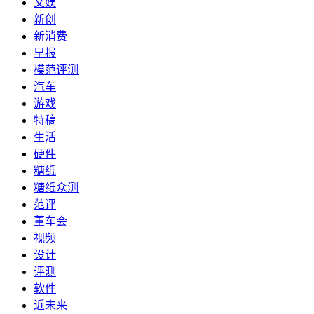
文娱
新创
新消费
早报
模范评测
汽车
游戏
特稿
生活
硬件
糖纸
糖纸众测
范评
董车会
视频
设计
评测
软件
近未来