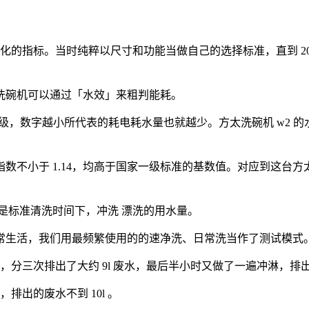
量化的指标。当时纯粹以尺寸和功能当
做自己的选择标准，直到 202
洗碗机可以通
过「水效」来粗判能耗。
级，
数字越小所代表
的耗电耗水量也就越少。
方太洗碗机 w2
的
数不小于 1.14
，均高于国家一级标准的基数值。对应到这台
方
就是标准清洗时间下，
冲洗 漂洗的用水量。
常生活，我们用
最频繁使用的的速净洗、日常洗当作了测试
模式
，
分三次
排出了大约
9l 废水，最后半小时
又做了一遍冲淋，
排出
钟，排出的废水不到 10
l
。