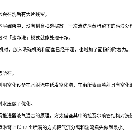
常会在洗后有大片残留。
下层碗架中，没有刻意扣碗摆放，一次清洗后蒸蛋留下的污渍处
省时「速净洗」模式就能处理干净。
机时，放入洗碗机的和面盆已经干涸，也增加了面粉的附着力。
势所在。
利用空化设备在水
射流
中诱发空化泡，在潜艇表面喷射具有空化
射水压做了优化。
箭推进器液气混合的原理，
方太借鉴其中的拉瓦尔喷管结构对洗
喷淋臂上以
17
个喷嘴的方式把气流分离和湍流损失做到最小。