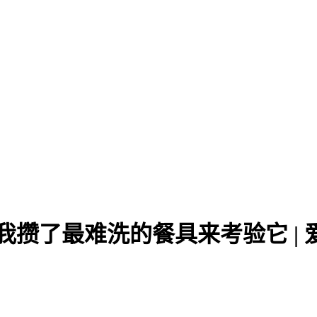
我攒了最难洗的餐具来考验它 |