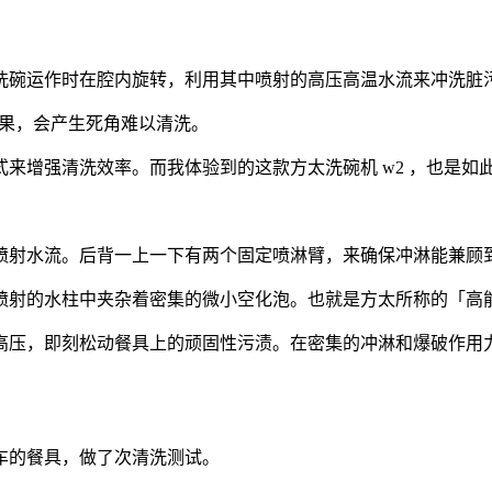
洗碗运作时在
腔内旋转，利用其中喷射的高
压高温水流来冲洗脏
果，
会产生死角难以清洗。
式来增强清洗效率。而我体验到的
这款方太洗碗机
w2
，也是如
喷射水流。
后背一上一下有两个固定喷淋臂，来确保冲淋能兼顾
喷射的水柱中夹杂着密
集的
微小空化泡。也就是方太所称的「高
高压，即刻松动餐具上的顽固性污渍。在密集的
冲淋和爆破作用
车的餐具，
做了次清洗测试。