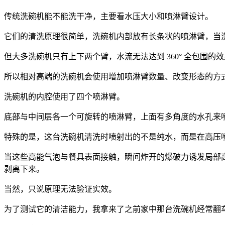
传统洗碗机能不能洗干净，主要看水压大小和喷淋臂设计。
它们的清洗原理很简单，洗碗机内部放有长条状的喷淋臂，当
但大多洗碗机只有上下两个臂，水流无法达到 360° 全包围的
效
所以相对高端的洗碗机会使用增加喷淋臂数量、改变形态的方
洗碗机的内腔使用了四个喷淋臂。
底部与中间层各一个可旋转的喷淋臂，上
面有多角度的水孔来
特殊的是
，这台洗碗机清洗时喷射出的不是纯水，而是在高压
当这些高能气泡与餐具表面接触，
瞬间炸开的爆破力诱发局部
剥离下来。
当然，只说原理无
法验证实效。
为了测试它的
清洁能力，我拿来了之前家中
那台洗碗机经常翻