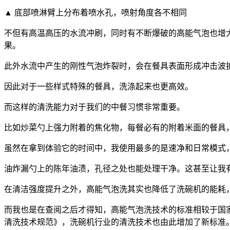
▲
底部喷淋臂上分布着喷水孔，喷射角度各不相同
不但有高温高压的
水流冲刷，同时
有不断爆破的高能气泡也增
果。
此外水流中产生的
刚性气泡
炸裂时
，会在餐具表面形成冲击波
因此对于一些样式特殊的餐具，洗涤起来也更高效。
而这样的清洗能力对于我们的中餐习惯非常重要。
比如炒菜勺上
强力附着的焦化物，
每餐必有的附着米面的餐具
虽然在
拿到体验它的时间中，我使用
最多的
是速净和日常模式
油炸漏勺上的
陈年油渍，孔径之处也能处理干净。这甚至让我
在清洁强度提升之外，
高能气泡洗其实也降低了洗碗机的能耗
而我也是
在查阅之后才得
知，高能气泡洗技术的标准相较于国
清洗技术规范》，
洗碗机行业的清洗技术也由此增加了新标准