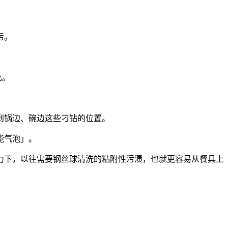
污。
此。
到锅边、碗边这些刁钻的位置。
能气泡」。
力下，以往需要
钢丝球清洗的粘附
性污渍，也就更容易从餐具上