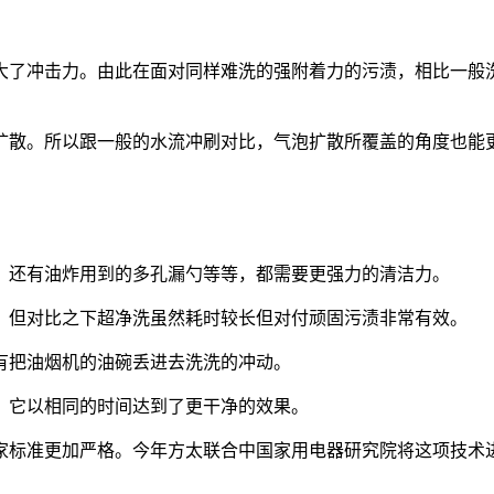
大了冲击力。由此在
面对同样难洗的强附着力的污渍，相比一般
扩散。所以
跟一般的水流冲刷对比，气泡扩散所覆盖的角度也能
，还有油炸用到的多孔漏勺等等，都需要更强力的清洁力。
，但对比之下
超净洗虽然耗时
较长
但对付顽固污渍非常有效。
有把油烟机的油碗丢进去洗洗的冲动
。
，它以相同的时间达到了更干净的效果。
家标准更加严格。今年方太联合中国家用电器研究院将这项技术
。