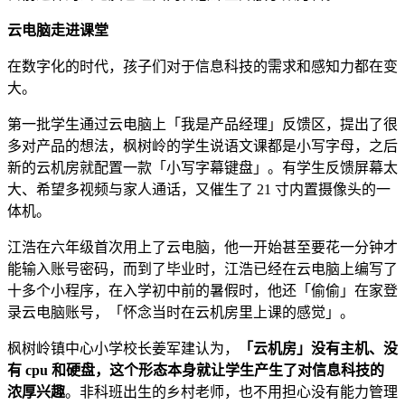
云电脑走进课堂
在数字化的时代，孩子们对于信息科技的需求和感知力都在变
大。
第一批学生通过云电脑上「我是产品经理」反馈区，提出了很
多对产品的想法，枫树岭的学生说语文课都是小写字母，之后
新的云机房就配置一款「小写字幕键盘」。有学生反馈屏幕太
大、希望多视频与家人通话，又催生了 21 寸内置摄像头的一
体机。
江浩在六年级首次用上了云电脑，他一开始甚至要花一分钟才
能输入账号密码，而到了毕业时，江浩已经在云电脑上编写了
⼗多个⼩程序，在入学初中前的暑假时，他还「偷偷」在家登
录云电脑账号，「怀念当时在云机房里上课的感觉」。
枫树岭镇中心小学校长姜军建认为，
「云机房」没有主机、没
有 cpu 和硬盘，这个形态本身就让学生产生了对信息科技的
浓厚兴趣
。非科班出生的乡村老师，也不用担心没有能力管理