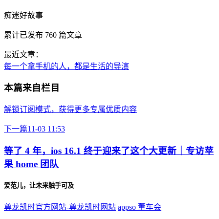
痴迷好故事
累计已发布
760
篇文章
最近文章：
每一个拿手机的人，都是生活的导演
本篇来自栏目
解锁订阅模式，获得更多专属优质内容
下一篇
11-03 11:53
等了 4 年，ios 16.1 终于迎来了这个大更新｜专访苹
果 home 团队
爱范儿，让未来触手可及
尊龙凯时官方网站-尊龙凯时网站
appso
董车会