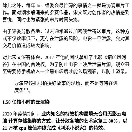
除此之外，每年 first 组委会最忙碌的事情之一就是协调审片工
作。面对潮水般涌来的参赛作品，宋文既对创作者的热情感到
喜悦，同时也为紧张的审片时间头疼。
由于评委分散各地，过去通常通过加密硬盘寄送审片，这种方
式不仅效率低下，更存在泄露的风险。电影一旦泄露，会对其
交易价值造成较大影响。
对此宋文深有体会，2017 年他的团队拿到了电影《猎凶风河
谷》在中国的首映权，为了防止电影上映后泄露片源，观众甚
至需要将手机放入一个黑布袋后才能入场观影，以防止盗录。
导演应该扎根拍摄好故事的现场，而不是等待在进
度条里。
1.58 亿核小时的云渲染
2020 年疫情期间，
业内知名的特效机构墨境天合用无影云电
脑 计算存储集群的方式，让分散各地的艺术家复工 80%，以
21 万核 cpu 峰值冲线完成《刺杀小说家》的特效
。