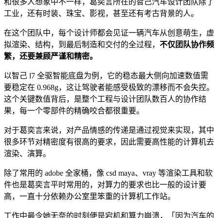
和很多人想象中不一样，葛奕言所在的智己汽车设计团队除了
工业，还有时装、珠宝、影视，甚至还有考古背景的人。
在这个团队中，每个设计师都会见证一辆汽车从创意萌生，虚
拟渲染、结构，到最后制造和交付的全过程，
不仅团队协作频
繁，还要兼顾严谨和精密。
以智己 l7 全驱智能底盘为例，它的稳态最大侧向加速数值需
要稳定在 0.968g，这让驾驶者能感受极致的漂移而不会失控。
这个关键数值背后，是整个工程与设计团队数百人的协作结
果，每一个零部件的精确咬合都很重要。
对于葛奕言来说，对产品情感的传递是通过视觉来实现，其中
很多环节对精密度有很高的要求，因此需要高性能的计算机去
渲染、演算。
除了常用的 adobe 全家桶，像 csd maya、vray 等渲染工具和软
件也是葛奕言平时常用的，对算力的要求也比一般的设计要
高，一直十分依赖办公室里笨重的计算机工作站。
工作中最令她无奈的时刻便是宕机和算力崩溃，「因为汽车的