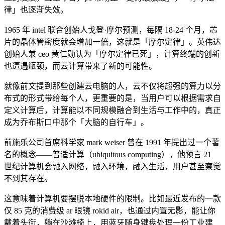
律」也逐渐失效。
1965 年 intel 联合创始人戈登·摩尔预测，每隔 18-24 个月，芯
片的晶体管密度就会增加一倍，这就是「摩尔定律」。英伟达
创始人兼 ceo 黄仁勋认为「摩尔定律已死」，计算终端的创新
也遭遇瓶颈，而云计算带来了新的可能性。
就像前文提到那些创建云电脑的人，云不仅将超强的算力以分
布式的形式带给每个人，更重要的是，当用户可以根据需求自
定义计算后，计算能以不同规模融合到生活与工作中的，真正
成为乔布斯口中那个「大脑的自行车」。
前施乐公司首席科学家 mark weiser 曾在 1991 年提出过一个著
名的概念——普适计算（ubiquitous computing），他预言 21
世纪计算机会融入网络，融入环境，融入生活，用户甚至察觉
不到其存在。
这意味着计算机要摆脱本地硬件的限制。比如最近发布的一款
仅 85 克的消费级 ar 眼镜 rokid air，也通过内置无影，能让你
戴着头衔，躺在沙滩椅上，用蓝牙随身键盘处理一份工业建