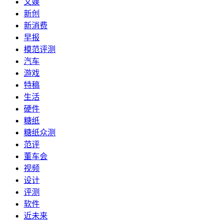
文娱
新创
新消费
早报
模范评测
汽车
游戏
特稿
生活
硬件
糖纸
糖纸众测
范评
董车会
视频
设计
评测
软件
近未来