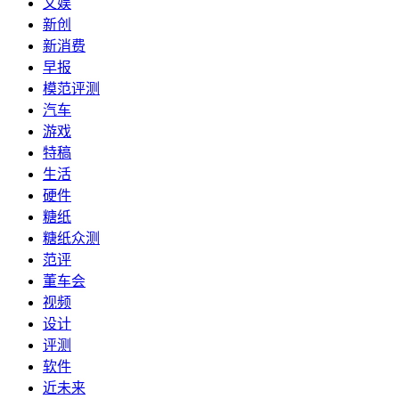
文娱
新创
新消费
早报
模范评测
汽车
游戏
特稿
生活
硬件
糖纸
糖纸众测
范评
董车会
视频
设计
评测
软件
近未来