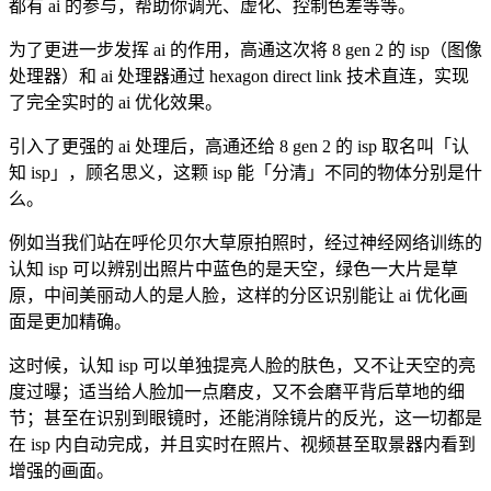
都有 ai 的参与，帮助你调光、虚化、控制色差等等。
为了更进一步发挥 ai 的作用，高通这次将 8 gen 2 的 isp（图像
处理器）和 ai 处理器通过 hexagon direct link 技术直连，实现
了完全实时的 ai 优化效果。
引入了更强的 ai 处理后，高通还给 8 gen 2 的 isp 取名叫「认
知 isp」，顾名思义，这颗 isp 能「分清」不同的物体分别是什
么。
例如当我们站在呼伦贝尔大草原拍照时，经过神经网络训练的
认知 isp 可以辨别出照片中蓝色的是天空，绿色一大片是草
原，中间美丽动人的是人脸，这样的分区识别能让 ai 优化画
面是更加精确。
这时候，认知 isp 可以单独提亮人脸的肤色，又不让天空的亮
度过曝；适当给人脸加一点磨皮，又不会磨平背后草地的细
节；甚至在识别到眼镜时，还能消除镜片的反光，这一切都是
在 isp 内自动完成，并且实时在照片、视频甚至取景器内看到
增强的画面。