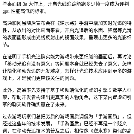
些桌面级 3a 大作上，开启光线追踪能跑多少帧一度成为评判
gpu 性能高低的标准。
高通和网易随后宣布会在《逆水寒》手游中增加实时光追的特
性，从放出的对比画面来看，开启光追后的水面、瓷器等光滑
的表面能形成由光线反射出的镜面效果，呈现出更多的光影细
节。
在证明了手机光追确实能为游戏带来更细腻的画面后，再讨论
「移动光追有没有意义」等问题本身就已经失去了意义，怎样
让简化移动光追的开发难度，怎样让光追技术应用到更多的游
戏上，才是我们更应该关注的问题。
此外，高通率先支持了基于移动端优化的虚幻引擎 5 数字人框
架，帮助开发者构建出更真实的人物角色，这下某内置虚幻引
擎的聊天软件确实赢在了未来。
过去游戏玩家们总把劣质的游戏画质调侃为「手游画质」，但
经过这些年的技术发展，「手游画质」已经不再是一个贬义
词，在移动光追技术的普及之后，相信像《逆水寒》类似的高