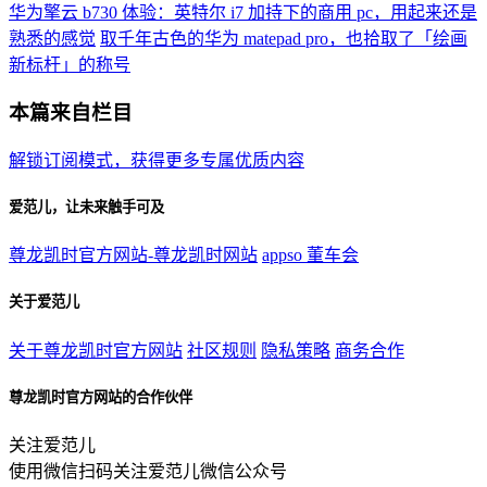
华为擎云 b730 体验：英特尔 i7 加持下的商用 pc，用起来还是
熟悉的感觉
取千年古色的华为 matepad pro，也拾取了「绘画
新标杆」的称号
本篇来自栏目
解锁订阅模式，获得更多专属优质内容
爱范儿，让未来触手可及
尊龙凯时官方网站-尊龙凯时网站
appso
董车会
关于爱范儿
关于尊龙凯时官方网站
社区规则
隐私策略
商务合作
尊龙凯时官方网站的合作伙伴
关注爱范儿
使用微信扫码关注爱范儿微信公众号