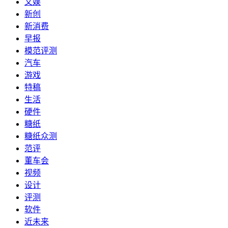
文娱
新创
新消费
早报
模范评测
汽车
游戏
特稿
生活
硬件
糖纸
糖纸众测
范评
董车会
视频
设计
评测
软件
近未来