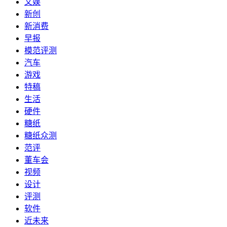
文娱
新创
新消费
早报
模范评测
汽车
游戏
特稿
生活
硬件
糖纸
糖纸众测
范评
董车会
视频
设计
评测
软件
近未来