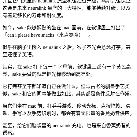
并且它们头里的 neuralink 原型机也经过升级，马斯克也保证
这会是未来 neuralink 量产的一大特性，能够持续升级，以及
有着足够长的寿命和耐久度。
如今，sake 能够娴熟的坐在 mac 面前，在软键盘上打出了
「can i please have snacks（来点零食）」。
似乎在脑子里嵌入 neuralink 之后，猴子不光会意念打字，甚
至还懂了英语。
其实，在 sake 打下每一个字母前，软键盘上都有一个黄色高
亮，sake 要做的就是把光标移动到高亮处。
它打完甚至不都知道自己在做什么。但与古老的驯兽手艺类
似，sake 和它的同事能做出如此，其实都是条件反射在作祟。
当它们坐在 mac 前，打乒乓游戏、移动光标、点按拖拽、滑
动、手写以及手势识别时，都会有着无限量的香蕉奶昔供应。
甚至，给它们脑袋里的 neuralink 充电，也是来自香蕉奶昔的
诱惑。