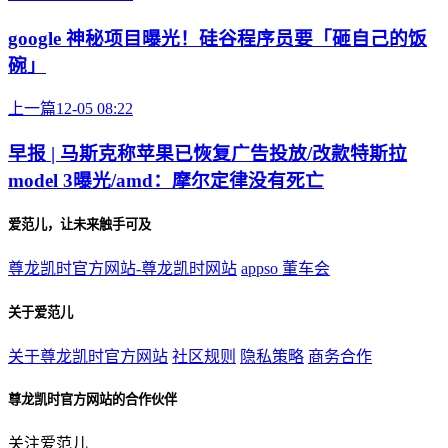
google 神秘项目曝光！硅谷程序员要「砸自己的饭
碗」
上一篇
12-05 08:22
早报 | 马斯克称苹果已恢复广告投放/改款特斯拉
model 3曝光/amd：摩尔定律没有死亡
爱范儿，让未来触手可及
尊龙凯时官方网站-尊龙凯时网站
appso
董车会
关于爱范儿
关于尊龙凯时官方网站
社区规则
隐私策略
商务合作
尊龙凯时官方网站的合作伙伴
关注爱范儿