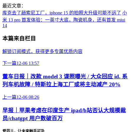
最近文章：
库克去了趟索尼工厂，iphone 15 的拍照大升级可能不远了
小
米 13 pro 首发体验：一英寸大底，陶瓷机身，还有首发 miui
14
本篇来自栏目
解锁订阅模式，获得更多专属优质内容
下一篇
12-06 13:57
董车日报｜改款 model 3 谍照曝光 / 大众回应 id. 系
列车机故障 / 特斯拉上海工厂或将主动减产 20%
上一篇
12-06 08:26
早报｜苹果考虑在印度生产 ipad/b站否认大规模裁
员/chatgpt 用户数破百万
爱范儿，让未来触手可及