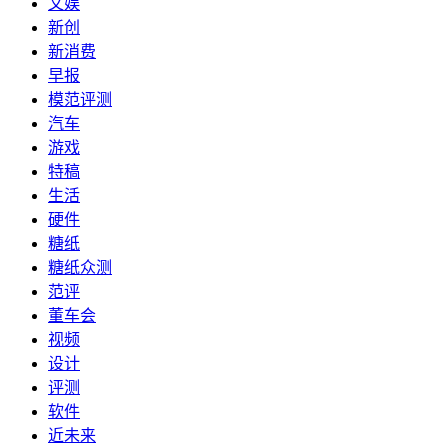
文娱
新创
新消费
早报
模范评测
汽车
游戏
特稿
生活
硬件
糖纸
糖纸众测
范评
董车会
视频
设计
评测
软件
近未来