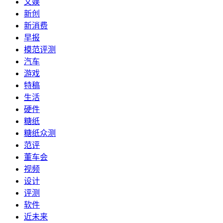
文娱
新创
新消费
早报
模范评测
汽车
游戏
特稿
生活
硬件
糖纸
糖纸众测
范评
董车会
视频
设计
评测
软件
近未来