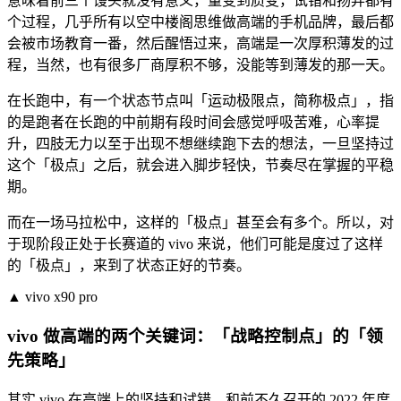
意味着前三个馒头就没有意义，量变到质变，试错和扬弃都有
个过程，几乎所有以空中楼阁思维做高端的手机品牌，最后都
会被市场教育一番，然后醒悟过来，高端是一次厚积薄发的过
程，当然，也有很多厂商厚积不够，没能等到薄发的那一天。
在长跑中，有一个状态节点叫「运动极限点，简称极点」，指
的是跑者在长跑的中前期有段时间会感觉呼吸苦难，心率提
升，四肢无力以至于出现不想继续跑下去的想法，一旦坚持过
这个「极点」之后，就会进入脚步轻快，节奏尽在掌握的平稳
期。
而在一场马拉松中，这样的「极点」甚至会有多个。所以，对
于现阶段正处于长赛道的 vivo 来说，他们可能是度过了这样
的「极点」，来到了状态正好的节奏。
▲ vivo x90 pro
vivo 做高端的两个关键词：「战略控制点」的「领
先策略」
其实 vivo 在高端上的坚持和试错，和前不久召开的 2022 年度