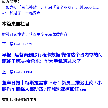
最近文章：
一加喜提「百亿补贴」，开启「交个朋友」计划
oppo find
n2，跨过了一个临界点
本篇来自栏目
解锁订阅模式，获得更多专属优质内容
下一篇
12-13 08:29
早报 | 运营商删除行程卡数据/微信这个占内存的问
题终于解决/余承东：华为手机活过来了
上一篇
12-12 11:04
董车日报｜特斯拉需求下滑：新员工推迟上岗 / 小
鹏汽车面临人事动荡 / 理想沈亚楠卸任 ceo
爱范儿，让未来触手可及