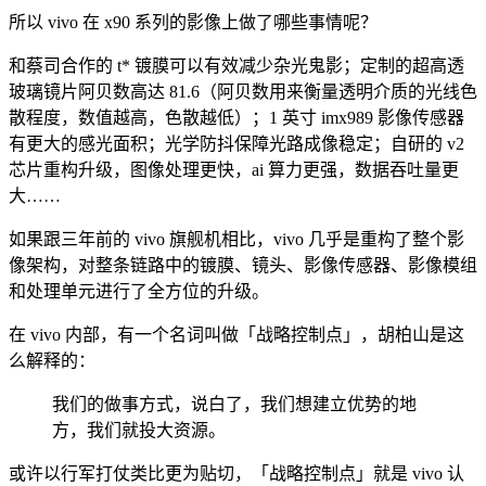
所以 vivo 在 x90 系列的影像上做了哪些事情呢？
和蔡司合作的 t* 镀膜可以有效减少杂光鬼影；定制的超高透
玻璃镜片阿贝数高达 81.6（阿贝数用来衡量透明介质的光线色
散程度，数值越高，色散越低）；1 英寸 imx989 影像传感器
有更大的感光面积；光学防抖保障光路成像稳定；自研的 v2
芯片重构升级，图像处理更快，ai 算力更强，数据吞吐量更
大……
如果跟三年前的 vivo 旗舰机相比，vivo 几乎是重构了整个影
像架构，对整条链路中的镀膜、镜头、影像传感器、影像模组
和处理单元进行了全方位的升级。
在 vivo 内部，有一个名词叫做「战略控制点」，胡柏山是这
么解释的：
我们的做事方式，说白了，我们想建立优势的地
方，我们就投大资源。
或许以行军打仗类比更为贴切，「战略控制点」就是 vivo 认