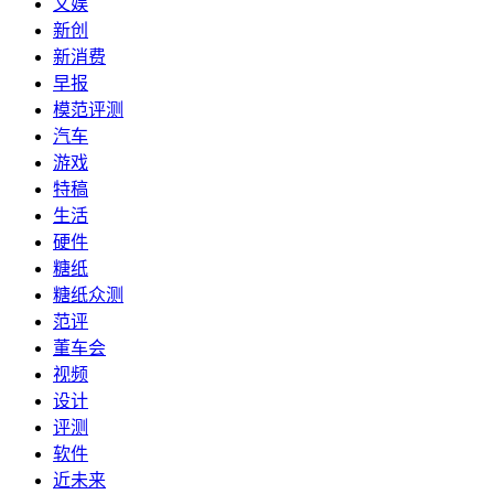
文娱
新创
新消费
早报
模范评测
汽车
游戏
特稿
生活
硬件
糖纸
糖纸众测
范评
董车会
视频
设计
评测
软件
近未来