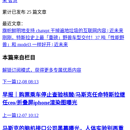
荣 智慧
累计已发布
25
篇文章
最近文章：
旗帜鲜明地支持 chatgpt 干掉遍地垃圾的互联网内容 | 近未来
刚刚，特斯拉史上最「重磅」野兽车型交付！37 吨「性能野
兽」和 model3 一样好开 | 近未来
本篇来自栏目
解锁订阅模式，获得更多专属优质内容
下一篇
12-08 08:13
早报｜购票乘车停止查验核酸/马斯克任命特斯拉继
任ceo/折叠屏iphone渲染图曝光
上一篇
12-07 10:12
马斯克的脑机接口公司黑幕曝光，人体实验别再重