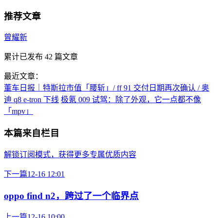
推荐文章
曾耀新
累计已发布
42
篇文章
最近文章：
董车日报｜特斯拉市值「腰斩」/ ff 91 交付日期再次确认 / 奥
迪 q8 e-tron 下线
极氪 009 试驾：除了外观，它一点都不像
「mpv」
本篇来自栏目
解锁订阅模式，获得更多专属优质内容
下一篇
12-16 12:01
oppo find n2，跨过了一个临界点
上一篇
12-16 10:00