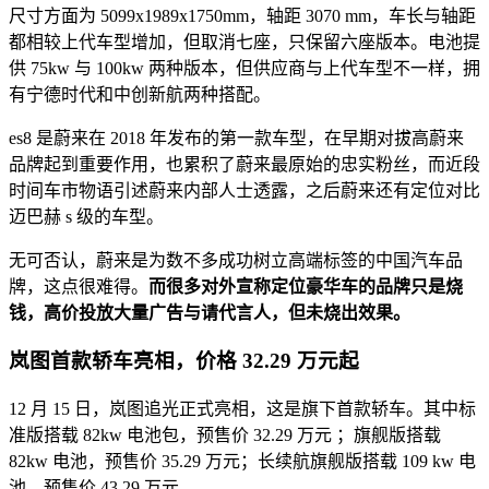
尺寸方面为 5099x1989x1750mm，轴距 3070 mm，车长与轴距
都相较上代车型增加，但取消七座，只保留六座版本。电池提
供 75kw 与 100kw 两种版本，但供应商与上代车型不一样，拥
有宁德时代和中创新航两种搭配。
es8 是蔚来在 2018 年发布的第一款车型，在早期对拔高蔚来
品牌起到重要作用，也累积了蔚来最原始的忠实粉丝，而近段
时间车市物语引述蔚来内部人士透露，之后蔚来还有定位对比
迈巴赫 s 级的车型。
无可否认，蔚来是为数不多成功树立高端标签的中国汽车品
牌，这点很难得。
而很多对外宣称定位豪华车的品牌只是烧
钱，高价投放大量广告与请代言人，但未烧出效果。
岚图首款轿车亮相，价格 32.29 万元起
12 月 15 日，岚图追光正式亮相，这是旗下首款轿车。其中标
准版搭载 82kw 电池包，预售价 32.29 万元 ；旗舰版搭载
82kw 电池，预售价 35.29 万元；长续航旗舰版搭载 109 kw 电
池，预售价 43.29 万元。