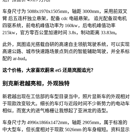
车身尺寸为 5088x1970x1505mm，轴距 3000mm，采用前双叉
臂 后五连杆独立悬架，配备 cdc 电磁悬架。 追光配备双电机
四驱系统，前电机峰值功率为 160kw，后电机峰值功率
215kw，官方零百公里加速时间 3.8s，制动距离 33.83m。
此外，岚图追光搭载自研的高速自主领航驾驶系统，可以实现
高速公路、城市快速路场景点到点的智能辅助驾驶，并全系标
配的 ar-hud。
这个价格，大家喜欢蔚来 et5 还是岚图追光？
别克新君越亮相，外观独特
新君越出现在工信部的车型目录当中，照片显新车的外观相对
于现款改变较大。细长的车灯与近段时间不少新势力的电动车
相似，而宽大的进气格栅让我想起了亚洲龙的造型。
车身尺寸为 4996x1866x1472mm，轴距 2905mm，属于标准的
中大型车，但长度相对于现款 5026mm 的车身缩短。资料显示