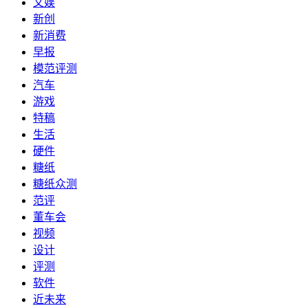
文娱
新创
新消费
早报
模范评测
汽车
游戏
特稿
生活
硬件
糖纸
糖纸众测
范评
董车会
视频
设计
评测
软件
近未来