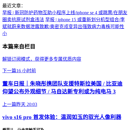
最近文章：
早报 | 新冠防护药物互助小程序上线/iphone se 4 或跳票/在朋友
圈卖抗原试剂盒违法
早报 | iphone 15 或重新划分机型组合/李
斌就蔚来数据泄露致歉/奥密克戎变异出强致病力毒株可能性
小
本篇来自栏目
解锁订阅模式，获得更多专属优质内容
下一篇
16 小时前
董车日报｜朱晓彤携团队支援特斯拉美国 / 比亚迪
仰望公布外观细节 / 马自达新专利或为纯电马 3
上一篇
昨天 20:03
vivo s16 pro 首发体验：温润如玉的驭光人像利器