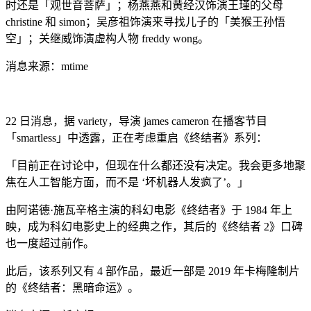
时还是「观世音菩萨」；杨燕燕和黄经汉饰演王瑾的父母
christine 和 simon；吴彦祖饰演来寻找儿子的「美猴王孙悟
空」；关继威饰演虚构人物 freddy wong。
消息来源：mtime
22 日消息，据 variety，导演 james cameron 在播客节目
「smartless」中透露，正在考虑重启《终结者》系列：
「目前正在讨论中，但现在什么都还没有决定。我会更多地聚
焦在人工智能方面，而不是 ‘坏机器人发疯了’。」
由阿诺德·施瓦辛格主演的科幻电影《终结者》于 1984 年上
映，成为科幻电影史上的经典之作，其后的《终结者 2》口碑
也一度超过前作。
此后，该系列又有 4 部作品，最近一部是 2019 年卡梅隆制片
的《终结者：黑暗命运》。