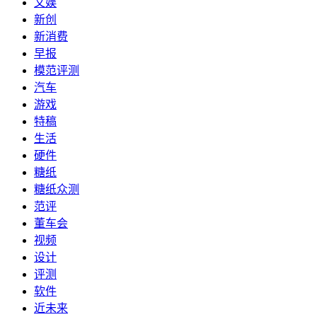
文娱
新创
新消费
早报
模范评测
汽车
游戏
特稿
生活
硬件
糖纸
糖纸众测
范评
董车会
视频
设计
评测
软件
近未来