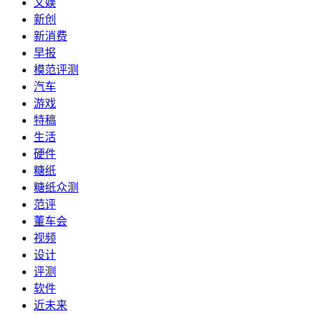
文娱
新创
新消费
早报
模范评测
汽车
游戏
特稿
生活
硬件
糖纸
糖纸众测
范评
董车会
视频
设计
评测
软件
近未来