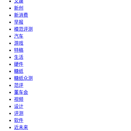
文娱
新创
新消费
早报
模范评测
汽车
游戏
特稿
生活
硬件
糖纸
糖纸众测
范评
董车会
视频
设计
评测
软件
近未来