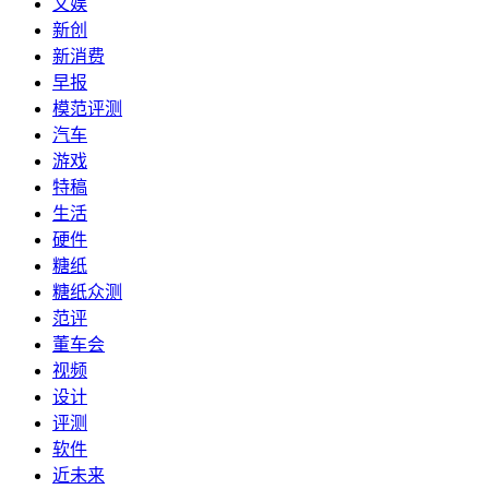
文娱
新创
新消费
早报
模范评测
汽车
游戏
特稿
生活
硬件
糖纸
糖纸众测
范评
董车会
视频
设计
评测
软件
近未来