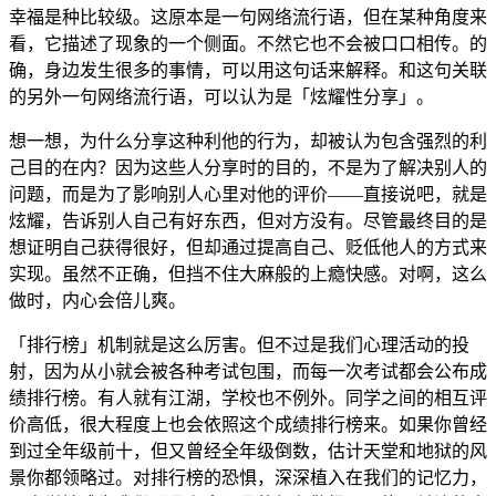
幸福是种比较级。这原本是一句网络流行语，但在某种角度来
看，它描述了现象的一个侧面。不然它也不会被口口相传。的
确，身边发生很多的事情，可以用这句话来解释。和这句关联
的另外一句网络流行语，可以认为是「炫耀性分享」。
想一想，为什么分享这种利他的行为，却被认为包含强烈的利
己目的在内？因为这些人分享时的目的，不是为了解决别人的
问题，而是为了影响别人心里对他的评价——直接说吧，就是
炫耀，告诉别人自己有好东西，但对方没有。尽管最终目的是
想证明自己获得很好，但却通过提高自己、贬低他人的方式来
实现。虽然不正确，但挡不住大麻般的上瘾快感。对啊，这么
做时，内心会倍儿爽。
「排行榜」机制就是这么厉害。但不过是我们心理活动的投
射，因为从小就会被各种考试包围，而每一次考试都会公布成
绩排行榜。有人就有江湖，学校也不例外。同学之间的相互评
价高低，很大程度上也会依照这个成绩排行榜来。如果你曾经
到过全年级前十，但又曾经全年级倒数，估计天堂和地狱的风
景你都领略过。对排行榜的恐惧，深深植入在我们的记忆力，