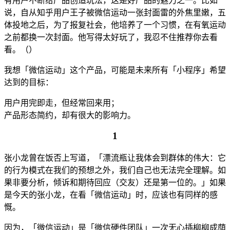
有用户不断给产品创造玩法，这是好产品的魅力之一。比如
说，自从知乎用户王子被微信运动一张封面雷的外焦里嫩，五
体投地之后，为了报复社会，他培养了一个习惯，在有氧运动
之前都换一次封面。他写得太好玩了，我忍不住推荐你去看
看。（）
我想「微信运动」这个产品，可能是未来所有「小程序」希望
达到的目标：
用户用完即走，但经常回来用；
产品形态简约，却有很大的影响力。
1
张小龙曾在饭否上写道，「漂流瓶让我体会到群体的伟大：它
的行为模式在我们的预想之外，我们自己也无法完全理解。如
果非要分析，倾诉和期待回应（交友）还是第一位的。」如果
是今天的张小龙，在看「微信运动」时，应该也有同样的感
慨。
因为，「微信运动」是「微信硬件团队」一次无心插柳柳成荫