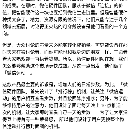
的成果。在那时，微信硬件团队，服从于微信「连接」的价
值，把智能硬件这一块也囊括到微信生态链里。但是智能硬件
种类太多了，精力、资源有限的情况下，他们只能专注于几个
领域去拓展，讨论得正火热的可穿戴设备是他们看重的一个方
向。
但是，大众讨论的声量未必能够转化成销量。可穿戴设备在那
时天天在被讨论着，而你可能也和我身边的朋友一样，宁愿看
着大家唱戏却一直捂着钱袋。所以，微信硬件团队在想，我们
怎么能够帮助这个市场更快成熟。从这一点出发，他们做了
「微信运动」。
这款产品最主要的诉求是，增加人们的日常步数。为此，「微
信硬件团队」首先设计了「排行榜」机制，让关注「微信运
动」的用户相互查看步数，并且按照降序排序；另外，为了能
够维持用户的注意力，他们设计了固定每天晚上 10 点推送 1
次的机制，让大家即时查看自己一天的步数——为了让大家觉
得登上榜首有一种荣誉感， 所以他们设计了用户更换整个微
信运动排行榜封面图的机制。