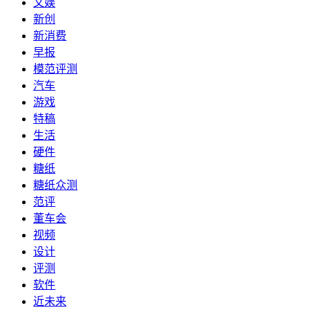
文娱
新创
新消费
早报
模范评测
汽车
游戏
特稿
生活
硬件
糖纸
糖纸众测
范评
董车会
视频
设计
评测
软件
近未来