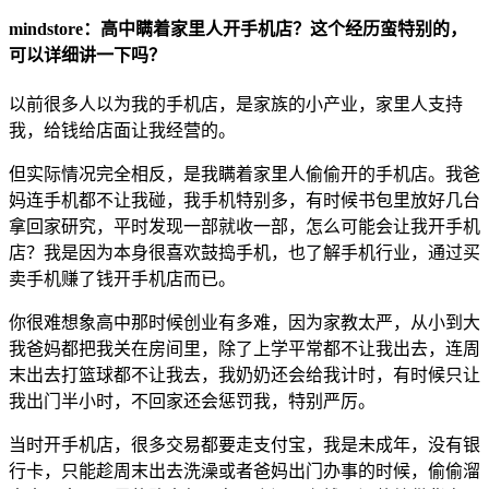
mindstore：高中瞒着家里人开手机店？这个经历蛮特别的，
可以详细讲一下吗？
以前很多人以为我的手机店，是家族的小产业，家里人支持
我，给钱给店面让我经营的。
但实际情况完全相反，是我瞒着家里人偷偷开的手机店。我爸
妈连手机都不让我碰，我手机特别多，有时候书包里放好几台
拿回家研究，平时发现一部就收一部，怎么可能会让我开手机
店？我是因为本身很喜欢鼓捣手机，也了解手机行业，通过买
卖手机赚了钱开手机店而已。
你很难想象高中那时候创业有多难，因为家教太严，从小到大
我爸妈都把我关在房间里，除了上学平常都不让我出去，连周
末出去打篮球都不让我去，我奶奶还会给我计时，有时候只让
我出门半小时，不回家还会惩罚我，特别严厉。
当时开手机店，很多交易都要走支付宝，我是未成年，没有银
行卡，只能趁周末出去洗澡或者爸妈出门办事的时候，偷偷溜