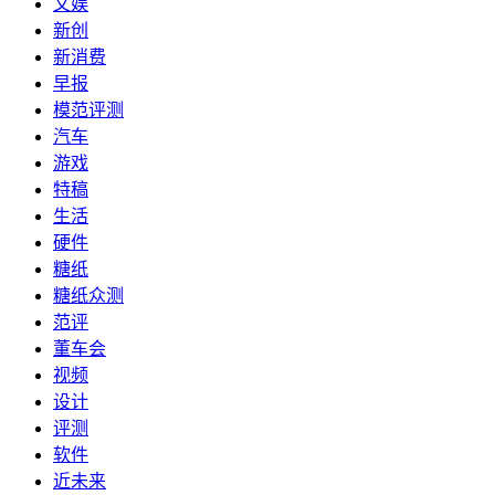
文娱
新创
新消费
早报
模范评测
汽车
游戏
特稿
生活
硬件
糖纸
糖纸众测
范评
董车会
视频
设计
评测
软件
近未来