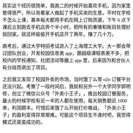
其实这个经历很简单，我高二的时候开始喜欢手机，因为家里
管得很严，所以背着家人做起了手机买卖的生意。平时在学校
不怎么上课，基本每天都用手机在网上订购货源，下午 6 点下
课后立刻跑去手机店弄个半小时，把所有的事情和账目处理好
就回家。就这样偷偷开手机店开了两年，赚了几十万。
高考后，通过大学特招考试进入了上海理工大学。大一那会带
过团队创业，开发校园信息类 app，跟超级课程表差不多，把
校内的学校通知、社团活动等搬上 app 里，后来因为和合伙人
有分歧而退出了项目。
之后我又发现了校园外卖的市场，当时饿了么等 o2o 订餐平台
还没兴起。考察了一段时间后，我就和另外一个大学同学郭明
修，创立了微信公众号「外卖小王子」，推出校园订餐服务，
最火的时候学校有近一半的人都在使用，每天销售额近 1000
单，利润颇丰。可惜后来饿了么开始打价格战，「外卖小王
子」的盈利变得异常艰难。可能这个项目生不逢时吧，我觉得
模式还是蛮成功的。