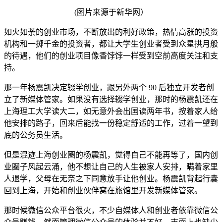
(图片来源于新华网）
如火如荼的创业市场，不断放出的利好政策，热情高涨的投资
机构和一掷千金的投资者，都让大学生创业者受到众星拱月般
的待遇，他们的创业项目像香饽饽一样受到空前高度关注和支
持。
那一年杨震凯决定辍学创业，跟另外两个 90 后独立开发者创
立了新媒体管家。如果没有选择辍学创业，那时的杨震凯还在
上海理工大学读大二，如无意外会出国读两年书，按着家人给
他安排的路子，回来后能找一份稳定舒适的工作，过着一望到
底的公务员生活。
但是混迹上海创业圈的杨震凯，觉得自己不能再等了，国内创
业圈子风起云涌，他不想让自己的人生被家人安排，瞒着家里
人退学，父母在无奈之下同意放手让他创业。杨震凯背起行囊
回到上海，开始和创业伙伴窝在旅馆里开发新媒体管家。
那时候微信公众平台很火，不少自媒体人和创业者依靠微信公