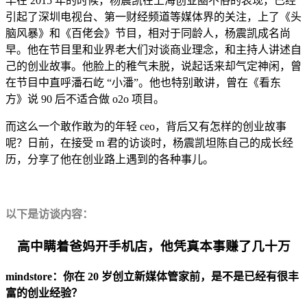
早在 2015 年的时候，杨震凯在上海创业圈不俗的表现，已经
引起了深圳电视台、第一财经频道等媒体界的关注，上了《头
脑风暴》和《百佬会》节目，相对于同龄人，杨震凯成名尚
早。他在节目里和业界老大们对谈商业理念，和主持人讲述自
己的创业故事。他脸上的稚气未脱，说起话来却气定神闲，曾
在节目中直呼潘石屹 “小潘”。他也特别敢讲，曾在《看东
方》说 90 后不适合做 o2o 项目。
而这么一个敢作敢为的年轻 ceo，背后又有怎样的创业故事
呢？日前，在接受 m 君的访谈时，杨震凯坦陈自己的成长经
历，分享了他在创业路上遇到的各种事儿。
以下是访谈内容：
高中瞒着爸妈开手机店，他凭真本事赚了几十万
mindstore：你在 20 岁创立新媒体管家前，是不是已经有很丰
富的创业经验？