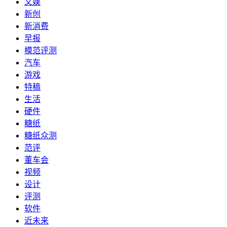
文娱
新创
新消费
早报
模范评测
汽车
游戏
特稿
生活
硬件
糖纸
糖纸众测
范评
董车会
视频
设计
评测
软件
近未来