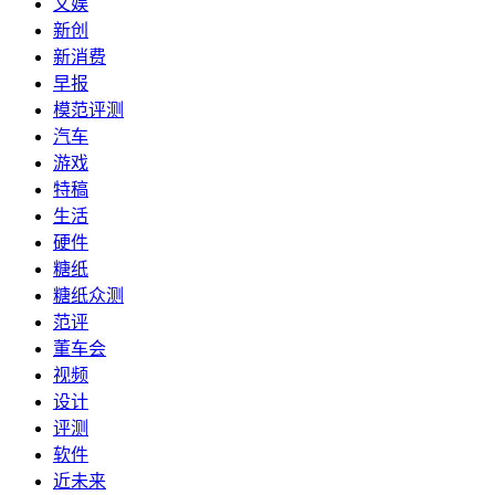
文娱
新创
新消费
早报
模范评测
汽车
游戏
特稿
生活
硬件
糖纸
糖纸众测
范评
董车会
视频
设计
评测
软件
近未来