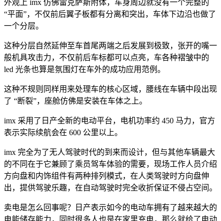
外观上 imx 仿佛雷克萨斯附体，车身周边就没有一个完整的
“平面”，不仅前后翼子板都有分离和突出，车体下边沿也做了
一个分层。
这种分层自然延伸至车首尾两端之后发展到极致，张开的嘴一
般机具攻击力，不仅前后车标都可以点亮，车各种褶皱中的
led 光条也算是氛围灯在车外的成功应用范例。
这种不规则同样用来处理车的核心区域，腰线在车辆中段出现
了 “断裂”，座舱仿佛是安装在车体之上。
imx 采用了日产全新的电动平台，电机功率约 450 马力，官方
表示实际续航会在 600 公里以上。
imx 完全为了无人驾驶时代的到来而设计，但与其他车辆最大
的不同在于它兼顾了乘员驾车体验的需要，现场工作人员介绍
方向盘和内饰组件有两种排列模式，在人类驾驶时方向盘伸
出，提供驾驶乐趣，在自动驾驶时完全收折保证不侵占空间。
卖电是怎么回事呢？日产表示如今的电动车拥有了越来越大的
电能储存能力，同时很多人也是在家里充电，那么就给了电动