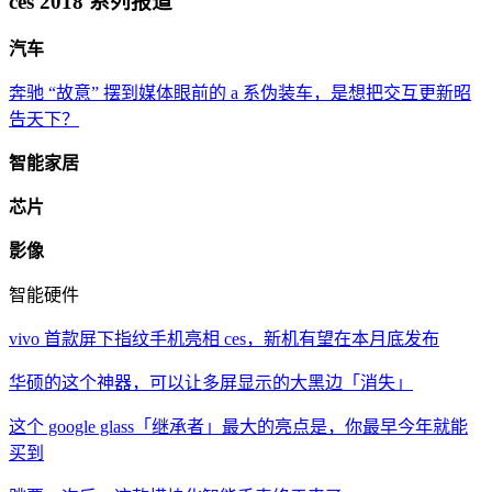
ces 2018 系列报道
汽车
奔驰 “故意” 摆到媒体眼前的 a 系伪装车，是想把交互更新昭
告天下？
智能家居
芯片
影像
智能硬件
vivo 首款屏下指纹手机亮相 ces，新机有望在本月底发布
华硕的这个神器，可以让多屏显示的大黑边「消失」
这个 google glass「继承者」最大的亮点是，你最早今年就能
买到