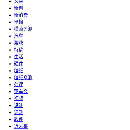
文娱
新创
新消费
早报
模范评测
汽车
游戏
特稿
生活
硬件
糖纸
糖纸众测
范评
董车会
视频
设计
评测
软件
近未来