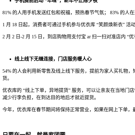
手机提前启动 “年味”，新年不止除夕夜
81% 的人用手机发送红包和祝福，预热春节气氛； 83% 的
1 月 18 日起，消费者可通过手机参与优衣库 “笑颜焕新衣
2 月 2 日-2 月 15 日，到店购物用支付宝 ar 扫一扫对
线上线下无缝连接，门店服务暖人心
54% 的人会利用新零售及线上线下服务，提前为家人买礼物
货。
优衣库的 “线上下单，异地提货” 服务，可以让亲友在当地
减少行李负担，在到达目的地后才就近提货。
今年，优衣库在春节期间将保持正常营业，如果在网上下单，最快可
只要在一起，就是家团圆