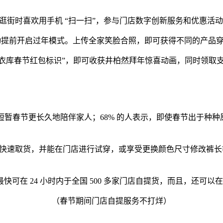
人在逛街时喜欢用手机 “扫一扫”，参与门店数字创新服务和优惠活
” 活动提前开启过年模式。上传全家笑脸合照，即可获得不同的产品
准店内 “优衣库春节红包标识”，即可收获井柏然拜年惊喜动画，同时领取
，短暂春节更长久地陪伴家人；68% 的人表示，即使春节出于种
门店快速取货，并能在门店进行试穿，或享受更换颜色尺寸修改裤
在 24 小时内于全国 500 多家门店自提货，而且，还可以在
（春节期间门店自提服务不打烊）