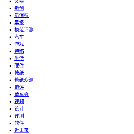
文娱
新创
新消费
早报
模范评测
汽车
游戏
特稿
生活
硬件
糖纸
糖纸众测
范评
董车会
视频
设计
评测
软件
近未来