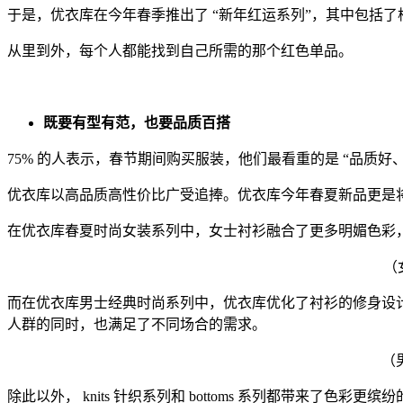
于是，优衣库在今年春季推出了 “新年红运系列”，其中包括了棉
从里到外，每个人都能找到自己所需的那个红色单品。
既要有型有范，也要品质百搭
75% 的人表示，春节期间购买服装，他们最看重的是 “品质
优衣库以高品质高性价比广受追捧。优衣库今年春夏新品更是将原本的
在优衣库春夏时尚女装系列中，女士衬衫融合了更多明媚色彩
（女
而在优衣库男士经典时尚系列中，优衣库优化了衬衫的修身设
人群的同时，也满足了不同场合的需求。
（男
除此以外， knits 针织系列和 bottoms 系列都带来了色