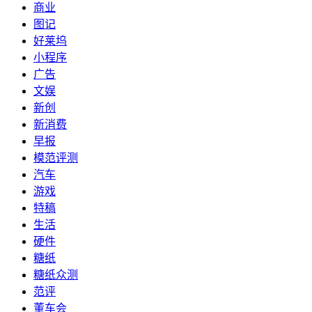
商业
图记
好莱坞
小程序
广告
文娱
新创
新消费
早报
模范评测
汽车
游戏
特稿
生活
硬件
糖纸
糖纸众测
范评
董车会