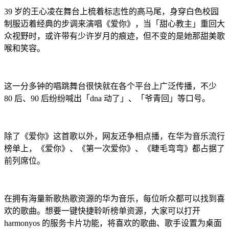
39 岁的王心凌在舞台上梳着标志性的高马尾，身穿白色校园
制服迈着经典的步调来演唱《爱你》，当「甜心教主」重回大
众视野时，或许带有少许岁月的痕迹，但不变的是她那甜美歌
喉和笑容。
这一分多钟的唱跳舞台很快就在各个平台上广泛传播，不少
80 后、90 后纷纷喊出「dna 动了」、「爷青回」等口号。
除了《爱你》这首歌以外，网友还争相点播，在华为音乐流行
榜单上，《爱你》、《第一次爱你》、《睫毛弯弯》都占据了
前列席位。
在拥有海量新歌热歌资源的华为音乐，每位听众都可以找到喜
欢的歌曲。想要一键快捷聆听榜单资源，大家可以打开
harmonyos 的服务卡片功能，将喜欢的歌曲、歌手设置为桌面