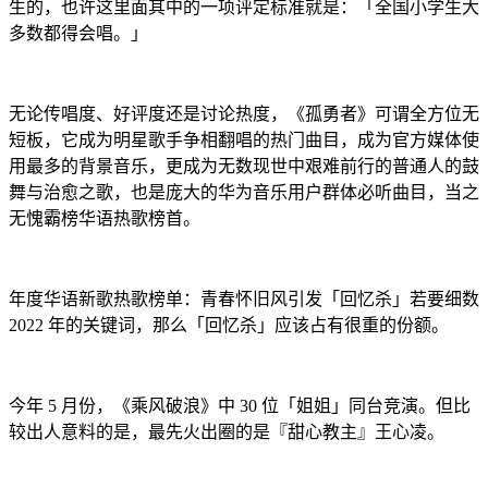
生的，也许这里面其中的一项评定标准就是：「全国小学生大
多数都得会唱。」
无论传唱度、好评度还是讨论热度，《孤勇者》可谓全方位无
短板，它成为明星歌手争相翻唱的热门曲目，成为官方媒体使
用最多的背景音乐，更成为无数现世中艰难前行的普通人的鼓
舞与治愈之歌，也是庞大的华为音乐用户群体必听曲目，当之
无愧霸榜华语热歌榜首。
年度华语新歌热歌榜单：青春怀旧风引发「回忆杀」若要细数
2022 年的关键词，那么「回忆杀」应该占有很重的份额。
今年 5 月份，《乘风破浪》中 30 位「姐姐」同台竞演。但比
较出人意料的是，最先火出圈的是『甜心教主』王心凌。