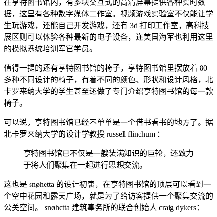
在亨特图书馆内，有多块交互式的高清屏幕提供各种实时数
据，这里有各种数字媒体工作室。视频游戏实验室不仅能让学
生玩游戏，还能自己开发游戏，还有 3d 打印工作室，高科技
展区则可以体验各种最新的电子设备，连美国海军也利用这里
的模拟系统培训军官学员。
值得一提的还有亨特图书馆的椅子，亨特图书馆里摆放着 80
多种不同设计的椅子，有着不同的颜色、形状和设计风格，北
卡罗来纳大学的学生甚至还做了专门介绍亨特图书馆的每一款
椅子。
可以说，亨特图书馆已经不单单是一个借书看书的地方了。据
北卡罗来纳大学的设计学教授 russell flinchum ：
亨特图书馆已不仅是一艘装满知识的巨轮，还致力
于将人们聚集在一起进行思想交流。
这也是 snøhetta 的设计初衷，在亨特图书馆的顶层可以看到一
个空中花园和露天广场，就是为了给访客提供一个聚集交流的
公关空间。 snøhetta 建筑事务所的联合创始人 craig dykers：