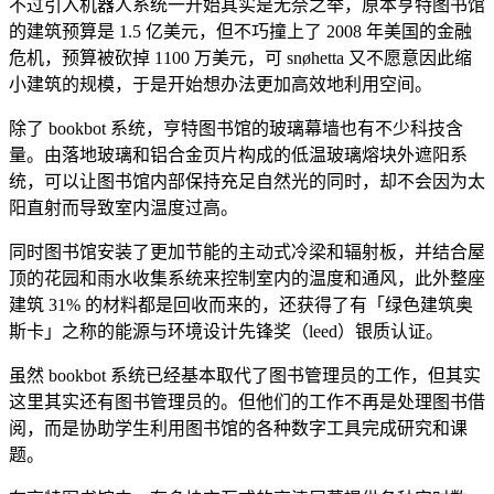
不过引入机器人系统一开始其实是无奈之举，原本亨特图书馆
的建筑预算是 1.5 亿美元，但不巧撞上了 2008 年美国的金融
危机，预算被砍掉 1100 万美元，可 snøhetta 又不愿意因此缩
小建筑的规模，于是开始想办法更加高效地利用空间。
除了 bookbot 系统，亨特图书馆的玻璃幕墙也有不少科技含
量。由落地玻璃和铝合金页片构成的低温玻璃熔块外遮阳系
统，可以让图书馆内部保持充足自然光的同时，却不会因为太
阳直射而导致室内温度过高。
同时图书馆安装了更加节能的主动式冷梁和辐射板，并结合屋
顶的花园和雨水收集系统来控制室内的温度和通风，此外整座
建筑 31% 的材料都是回收而来的，还获得了有「绿色建筑奥
斯卡」之称的能源与环境设计先锋奖（leed）银质认证。
虽然 bookbot 系统已经基本取代了图书管理员的工作，但其实
这里其实还有图书管理员的。但他们的工作不再是处理图书借
阅，而是协助学生利用图书馆的各种数字工具完成研究和课
题。