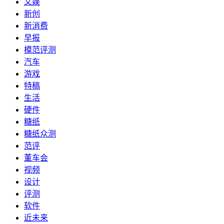
文娱
新创
新消费
早报
模范评测
汽车
游戏
特稿
生活
硬件
糖纸
糖纸众测
范评
董车会
视频
设计
评测
软件
近未来