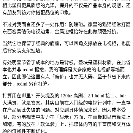
相比塑料更具质感的光泽，提升的不仅是产品本身的观感，还
有朋友到访对你搭配品位的印象。
不过对我而言还多了一处作用：防磕碰。家里的猫猫经常打翻
东西容易磕伤电视边角，金属边框恰好在此做顽强抵抗。
当然它也保留了经典的底座，可以四角支撑放在电视柜，也能
后背安装支架挂墙。
有处明显节省了成本的地方是背板，整块是塑料材质。在此省
本也并非 redmi 抠搜，我的理解是大多家庭的电视都靠墙而
立，因此即使这里有点「廉价」也并无大碍。至于节省下来的
部分，redmi 另有打算。
打算用在哪里？开头提及的 120hz 高刷、2.1 hdmi 接口、hdr
大满贯，就是答案。其实目前在入门级的电视行列中，一直存
在产品顾此失彼的问题。对应到具体情况来说，因为成本受
限，部分电视集中发力在「显示」方面，在面板和显示算法上
加精；有的放在「软体验」上，把媒体内容的丰富度和交互体
验的流畅性不断优化。