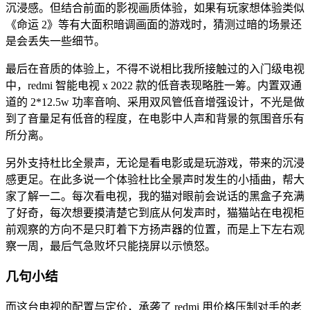
沉浸感。但结合前面的影视画质体验，如果有玩家想体验类似
《命运 2》等有大面积暗调画面的游戏时，猜测过暗的场景还
是会丢失一些细节。
最后在音质的体验上，不得不说相比我所接触过的入门级电视
中，redmi 智能电视 x 2022 款的低音表现略胜一筹。内置双通
道的 2*12.5w 功率音响、采用双风管低音增强设计，不光是做
到了音量足有低音的程度，在电影中人声和背景的氛围音乐有
所分离。
另外支持杜比全景声，无论是看电影或是玩游戏，带来的沉浸
感更足。在此多说一个体验杜比全景声时发生的小插曲，帮大
家了解一二。每次看电视，我的猫对眼前会说话的黑盒子充满
了好奇，每次想要摸清楚它到底从何发声时，猫猫站在电视柜
前观察的方向不是只盯着下方扬声器的位置，而是上下左右观
察一周，最后气急败坏只能挠屏以示愤怒。
几句小结
而这台电视的配置与定价，承袭了 redmi 用价格压制对手的老