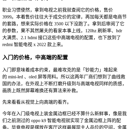
职业习惯使然，拿到电视之前我就查阅它的价格，售价
3999。本着售价往往大于成交价的定律，再加每天都是电商节
的套路，想来实际价格在 3500 以下没跑了。拿到后审阅了它
的参数，果不其然屠夫的看家本事上线，120hz 刷新率、hdr
大满贯、2.1 hdmi 接口这些中高端电视的配置，也下放到了
redmi 智能电视 x 2022 款上来。
入门的价格
，中
高端的配置
入门即意味着成本约束，最难攻克的是「钞能力」堆起来
的 mini-led 、oled 屏等用料。所以这两年厂商们想到了曲线救
国的办法，在外观上不断打磨升级到与高端电视同样的质感，
画质上既然屏幕难换还有算法来补救。
先来看看从视觉上向高端的看齐。
今年在入门级电视上装金属边框已经不算什么新鲜事，像是我
们之前测过的 oppo k9 智能电视就实现了金属边框上阵的配
备。毕竟电视是摆放在客厅这样最展现主人品位的空间，金属