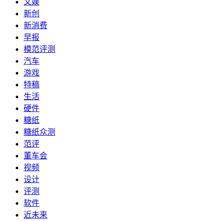
文娱
新创
新消费
早报
模范评测
汽车
游戏
特稿
生活
硬件
糖纸
糖纸众测
范评
董车会
视频
设计
评测
软件
近未来