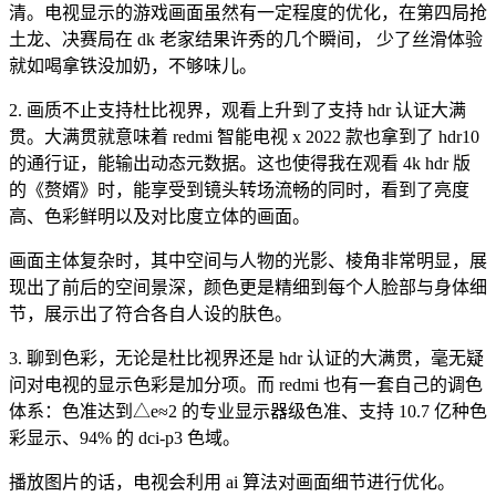
清。电视显示的游戏画面虽然有一定程度的优化，在第四局抢
土龙、决赛局在 dk 老家结果许秀的几个瞬间， 少了丝滑体验
就如喝拿铁没加奶，不够味儿。
2. 画质不止支持杜比视界，观看上升到了支持 hdr 认证大满
贯。大满贯就意味着 redmi 智能电视 x 2022 款也拿到了 hdr10
的通行证，能输出动态元数据。这也使得我在观看 4k hdr 版
的《赘婿》时，能享受到镜头转场流畅的同时，看到了亮度
高、色彩鲜明以及对比度立体的画面。
画面主体复杂时，其中空间与人物的光影、棱角非常明显，展
现出了前后的空间景深，颜色更是精细到每个人脸部与身体细
节，展示出了符合各自人设的肤色。
3. 聊到色彩，无论是杜比视界还是 hdr 认证的大满贯，毫无疑
问对电视的显示色彩是加分项。而 redmi 也有一套自己的调色
体系：色准达到△e≈2 的专业显示器级色准、支持 10.7 亿种色
彩显示、94% 的 dci-p3 色域。
播放图片的话，电视会利用 ai 算法对画面细节进行优化。