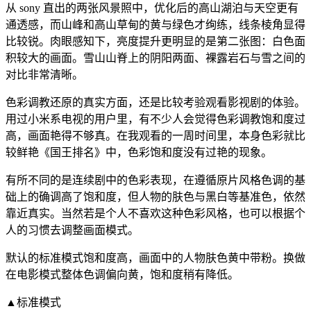
从 sony 直出的两张风景照中，优化后的高山湖泊与天空更有
通透感，而山峰和高山草甸的黄与绿色才绚练，线条棱角显得
比较锐。肉眼感知下，亮度提升更明显的是第二张图：白色面
积较大的画面。雪山山脊上的阴阳两面、裸露岩石与雪之间的
对比非常清晰。
色彩调教还原的真实方面，还是比较考验观看影视剧的体验。
用过小米系电视的用户里，有不少人会觉得色彩调教饱和度过
高，画面艳得不够真。在我观看的一周时间里，本身色彩就比
较鲜艳《国王排名》中，色彩饱和度没有过艳的现象。
有所不同的是连续剧中的色彩表现，在遵循原片风格色调的基
础上的确调高了饱和度，但人物的肤色与黑白等基准色，依然
靠近真实。当然若是个人不喜欢这种色彩风格，也可以根据个
人的习惯去调整画面模式。
默认的标准模式饱和度高，画面中的人物肤色黄中带粉。换做
在电影模式整体色调偏向黄，饱和度稍有降低。
▲标准模式