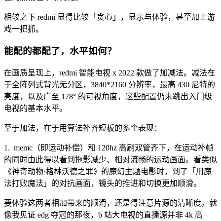
相较之下 redmi 显得比较「贪心」，显示与体验，甚至加上游
戏一把抓。
能配的都配了
，
水平如何
？
在画质呈现上，redmi 智能电视 x 2022 款做了加减法。减法在
于全阵列式背光无分区，3840*2160 分辨率，最高 430 尼特的
亮度，以及广至 178° 的可视角度，这些配置仍未跳出入门级
电视的基本水平。
至于加法，在于用算法补齐短板的多个表现：
1. memc（即运动补偿）和 120hz 高刷双管齐下，在运动补帧
的同时由此得以看到拖影减少、相对流畅的运动画面。看类似
《神奇动物·格林沃德之罪》的魔幻主题电影时，到了「用魔
法打败魔法」的对抗画面，镜头的推进和切换更加顺滑。
要体验这两者相加带来的顺滑，还是得注意片源的清晰度。就
像我见证 edg 夺冠的那夜，b 站大电视的直播源并非 4k 高