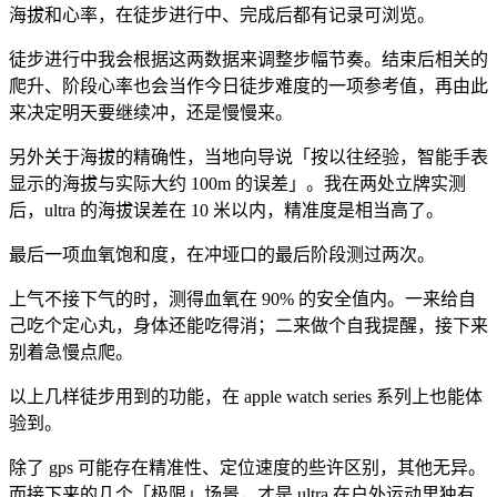
海拔和心率，在徒步进行中、完成后都有记录可浏览。
徒步进行中我会根据这两数据来调整步幅节奏。结束后相关的
爬升、阶段心率也会当作今日徒步难度的一项参考值，再由此
来决定明天要继续冲，还是慢慢来。
另外关于海拔的精确性，当地向导说「按以往经验，智能手表
显示的海拔与实际大约 100m 的误差」。我在两处立牌实测
后，ultra 的海拔误差在 10 米以内，精准度是相当高了。
最后一项血氧饱和度，在冲垭口的最后阶段测过两次。
上气不接下气的时，测得血氧在 90% 的安全值内。一来给自
己吃个定心丸，身体还能吃得消；二来做个自我提醒，接下来
别着急慢点爬。
以上几样徒步用到的功能，在 apple watch series 系列上也能体
验到。
除了 gps 可能存在精准性、定位速度的些许区别，其他无异。
而接下来的几个「极限」场景，才是 ultra 在户外运动里独有