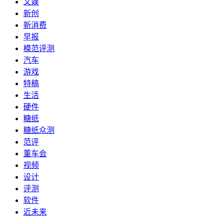
文娱
新创
新消费
早报
模范评测
汽车
游戏
特稿
生活
硬件
糖纸
糖纸众测
范评
董车会
视频
设计
评测
软件
近未来