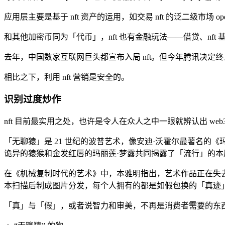
应用层主要是基于 nft 资产的运用，如交易 nft 的泛二级市场 open
和其他加密币同为「代币」，nft 也有金融玩法——借贷、nft
去年，中国数家互联网巨头都宣布入局 nft。但今年腾讯决定终止
相比之下，利用 nft 营销是安全的。
识别过度炒作
nft 目前最实用之处，也许是令人在众人之中一眼就辨认出 w
「无聊猿」是 21 世纪的波普艺术，像安迪·沃霍尔最著名
诡异的猿猴和金发红唇的玛丽莲·梦露共同揭露了「流行」的
在《机械复制时代的艺术》中，本雅明指出，艺术作品正在失
本扫描后制成图片分发，每个人拥有的都是如假包换的「真迹
「真」与「假」，或者说智力和审美，不再是消费者需要的东