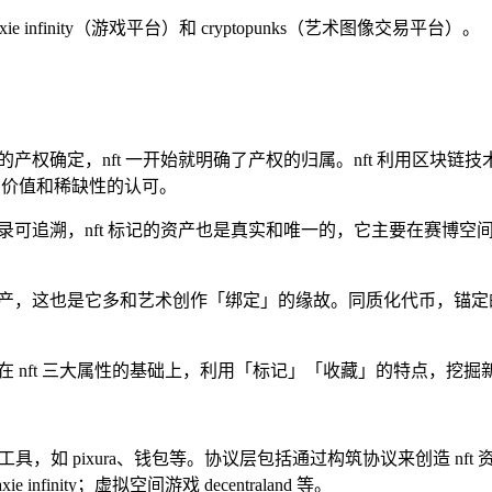
 infinity（游戏平台）和 cryptopunks（艺术图像交易平台）。
的产权确定，nft 一开始就明确了产权的归属。nft 利用区
产价值和稀缺性的认可。
记录可追溯，nft 标记的资产也是真实和唯一的，它主要在赛博
的资产，这也是它多和艺术创作「绑定」的缘故。同质化代币，锚
是在 nft 三大属性的基础上，利用「标记」「收藏」的特点，挖
开发工具，如 pixura、钱包等。协议层包括通过构筑协议来创造 nft 资产
e infinity；虚拟空间游戏 decentraland 等。