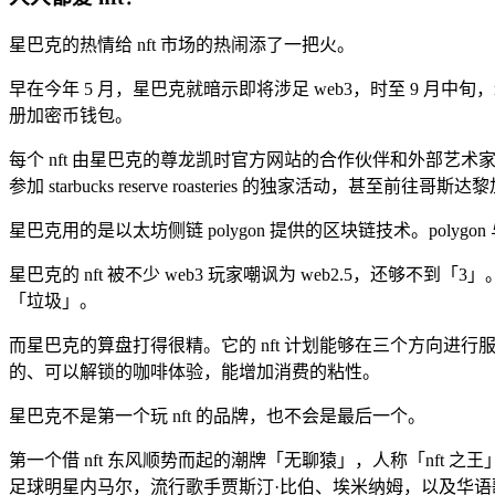
星巴克的热情给 nft 市场的热闹添了一把火。
早在今年 5 月，星巴克就暗示即将涉足 web3，时至 9 月中旬，
册加密币钱包。
每个 nft 由星巴克的尊龙凯时官方网站的合作伙伴和外部艺
参加 starbucks reserve roasteries 的独家活动，甚至前往哥斯
星巴克用的是以太坊侧链 polygon 提供的区块链技术。poly
星巴克的 nft 被不少 web3 玩家嘲讽为 web2.5，还够不
「垃圾」。
而星巴克的算盘打得很精。它的 nft 计划能够在三个方向进
的、可以解锁的咖啡体验，能增加消费的粘性。
星巴克不是第一个玩 nft 的品牌，也不会是最后一个。
第一个借 nft 东风顺势而起的潮牌「无聊猿」，人称「nft 
足球明星内马尔，流行歌手贾斯汀·比伯、埃米纳姆，以及华语