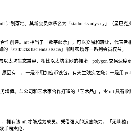
nft 计划落地。其新会员体系名为「starbucks odyssey」
术家合作创建。nft 相当于「数字邮票」，可以交易和转让，代
达黎加的「starbucks hacienda alsacia」咖啡农场等一系列会员权益。
gon 与以太坊生态兼容，相比以太坊主网的拥堵，polygon 交易速
到「3」。原因有二，一是不用加密币钱包，有天生残疾之嫌；一是用 po
行服务增值。与公司和艺术家合作打造的「艺术品」，令 nft 具
之王」，拥有该 nft 才能成为成员。凭借强大的运营能力，「无聊猿
歌手周杰伦。