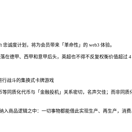
ft 忠诚度计划，将为会员带来「革命性」的 web3 体验。
已经落在德甲、西甲和意甲后头，英超也不得不反复权衡价值超过 4
集宠物进行战斗的集换式卡牌游戏
等同质化代币与「金融投机」关系密切，名声欠佳；而非同质化代
统统纳入商品逻辑之中：一切事物都能借此实现生产、再生产，消