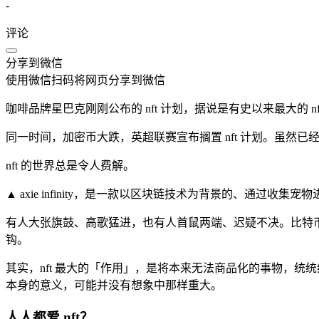
-
评论
分享到微信
使用微信扫码将网页分享到微信
咖啡品牌星巴克刚刚公布的 nft 计划，据说是有史以来最大的 n
同一时间，加密币大跌，英超联赛宣布搁置 nft 计划。虽然
nft 的世界总是令人费解。
▲ axie infinity，是一款以区块链技术为背景的、通过收
有人大张旗鼓、高歌猛进，也有人首鼠两端、迟疑不决。比特币
钩。
其实，nft 最大的「作用」，是将本来无法商品化的事物，
本身的意义，可能并没有想象中那样重大。
人人都爱 nft？