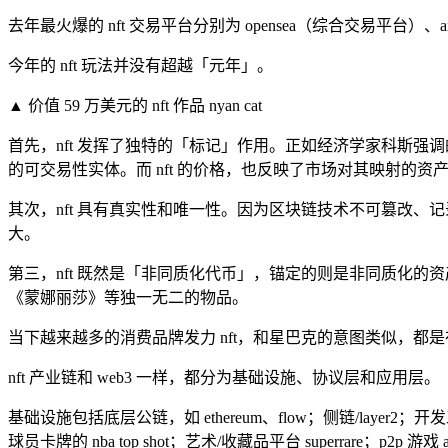
去年最火爆的 nft 交易平台分别为 opensea（综合交易平台）、axie
今年的 nft 玩法并没有超越「元年」。
▲ 价值 59 万美元的 nft 作品 nyan cat
首先，nft 发挥了独特的「标记」作用。正如经济学家科斯强调
的可交易性实体。而 nft 的价格，也反映了市场对其映射的资
其次，nft 具有真实性和唯一性。因为区块链技术不可篡改、
大。
第三，nft 既然是「非同质化代币」，锚定的则是非同质化
《蒙娜丽莎》等独一无二的物品。
当下越来越多的消费品牌发力 nft，和星巴克的意图类似，都
nft 产业链和 web3 一样，都分为基础设施、协议层和应用层。
基础设施包括底层公链，如 ethereum、flow；侧链/layer2；
球员卡牌的 nba top shot；艺术/收藏品平台 superrare；p2p 游戏 axi