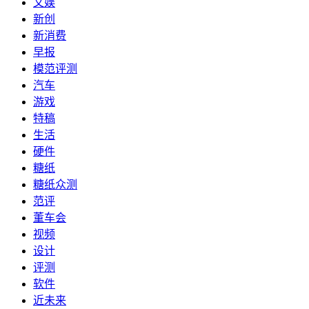
文娱
新创
新消费
早报
模范评测
汽车
游戏
特稿
生活
硬件
糖纸
糖纸众测
范评
董车会
视频
设计
评测
软件
近未来