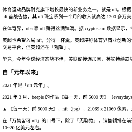
体育运动品牌耐克旗下增长最快的新业务之一，就是 nft。根据 dun
nft 首战告捷，其 nft 珠宝系列一个月的收入就高达 1200 多万
在体育界，nba 靠 nft 赚得盆满钵满。据 cryptoslam 数据显示
英超也希望入局 nft，分得一杯羹。英超堪称体育界商业创新
交易平台，但英超还在「观望」。
毕竟，今年全球经济态势不佳，美联储接连加息，英镑持续跌
自「元年以来」
2021 年是「nft 元年」。
2021 年 3 月，beeple 的作品《每一天，前 5000 天》（everyda
▲ 《每一天：前 5000 天》，nft（jpg），21069 x 21069
在「万物皆可 nft」的口号下，除了「无聊猿」，销售额排在前列的 nft 项
10~20 亿美元左右。