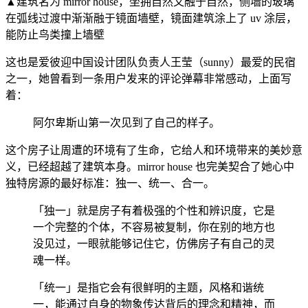
▲建筑名为 mirror house，坐拥自然又融于自然，侧墙的玻璃
在弧线过渡中渐渐融于镜面墙壁，镜面建筑涂上了 uv 涂层，
能防止鸟类撞上墙壁
这也是爱彼迎中国设计团队负责人王莹（sunny）最爱的民宿
之一，她曾看到一条用户发来的评论弹幕非常感动，上面写
着：
阿尔卑斯山第一次见到了自己的样子。
这个房子让周遭的环境有了生命，它给人和环境带来的美妙意
义，已经超越了建筑本身。mirror house 也完美契合了她心中
独特房源的最好标准：独一、统一、合一。
「独一」就是房子有着极强的个性和辨识度，它是
一个完整的个体，不容易被复制，你在别的地方也
没见过，一眼就能够记住它，仿佛房子有自己的灵
魂一样。
「统一」是指它会有很鲜明的主题，风格和谐统
一，能通过自身的物象传达背后的理念和精神，而