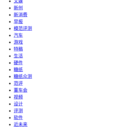
文娱
新创
新消费
早报
模范评测
汽车
游戏
特稿
生活
硬件
糖纸
糖纸众测
范评
董车会
视频
设计
评测
软件
近未来