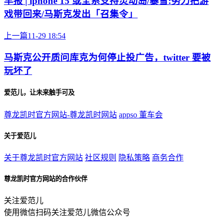
早报 | iphone 15 或全系支持灵动岛/暴雪:努力把游
戏带回来/马斯克发出「召集令」
上一篇
11-29 18:54
马斯克公开质问库克为何停止投广告，twitter 要被
玩坏了
爱范儿，让未来触手可及
尊龙凯时官方网站-尊龙凯时网站
appso
董车会
关于爱范儿
关于尊龙凯时官方网站
社区规则
隐私策略
商务合作
尊龙凯时官方网站的合作伙伴
关注爱范儿
使用微信扫码关注爱范儿微信公众号