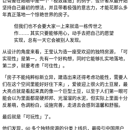
巨骨屋在她眼中是一个「极致建造」的例子：设计者从最开始
坚持自己最初的想法，并且带着极强的意志力，才能花那么多
年真正落地一个惊艳世界的房子。
但我们也不会要大家一上来就造一栋传世之
作……. 其实只要能够用心，动手去把自己的愿望
实现，总有一天它会被别人发现。
从设计的角度来看，王莹认为造一座受欢迎的独特房源，「可
实现性」是第一，先有一个好构想，同时它能够扎实地落地，
第二步，就要考虑「可住性」。
「房子不能纯粹标新立异，建造出来还得考虑功能性，需要人
们在这个空间里能好好住下来」，爱彼迎上很火的土豆屋，最
大亮点就是看起来真的像一个巨型土豆，以至于人们第一眼可
能会以为里面都是硬邦邦、光溜溜的水泥，但实际上里面十分
反差萌，色调粉白，设施完善，走进去会感到温馨和舒服。
最后就是「可玩性」了。
他们发现，60 多个独特房源的分类上线后，最吸引中国用户