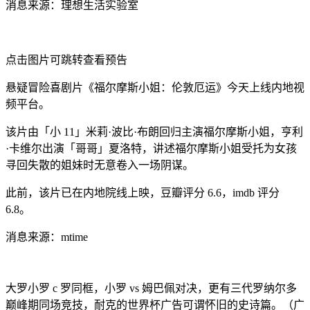
消息来源：理想生活实验室
点击图片可跳转查看预告
悬疑冒险喜剧片《福尔摩斯小姐：伦敦厄运》今天上线内地视
频平台。
该片由「小 11」米莉·波比·布朗回归主演福尔摩斯小姐，亨利
·卡维尔出演「哥哥」夏洛特，讲述福尔摩斯小姐受托为女孩
寻回失散的姐妹时无意卷入一场阴谋。
此前，该片已在内地院线上映，豆瓣评分 6.6，imdb 评分
6.8。
消息来源：mtime
大罗小罗 c 罗同框，小罗 vs 姆巴佩对决，更有三代罗纳尔多
巅峰期同场竞技，耐克的世界杯广告可谓怀旧的史诗篇。（广