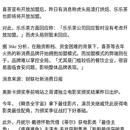
喜茶宣布开放加盟后，昨日有消息称虎头局渣打烘焙、乐乐茶
也即将将开放加盟。
对此，乐乐茶方面回应称：「乐乐茶公司回应暂时没有考虑开
放加盟。」而虎头局则暂未回应。
据 36kr 分析，在融资断档、资金困难的背景下，喜茶等去年
火热的新消费品牌开始拥抱加盟模式。
而加盟模式的弊端则在
于，品牌难以掌控全局，「尤其是门槛较低的餐饮企业，很容
易面临食安问题，影响整体品牌表现。」
消息来源：财联社新消费日报
奥斯卡颁奖季前哨站之哥谭独立电影奖颁奖结果昨日出炉。
今年，《瞬息全宇宙》拿下最佳影片，演员关继威凭此获得电
影类最佳配角，为颁奖季征战打下好基础。
此外，丹妮尔·戴德怀勒凭借《蒂尔》获电影类「最佳主
角」，《疼痛难免》主演本·韦肖获剧集类「新剧最佳突破表