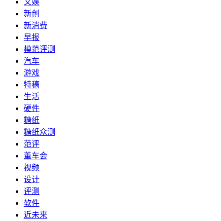
文娱
新创
新消费
早报
模范评测
汽车
游戏
特稿
生活
硬件
糖纸
糖纸众测
范评
董车会
视频
设计
评测
软件
近未来