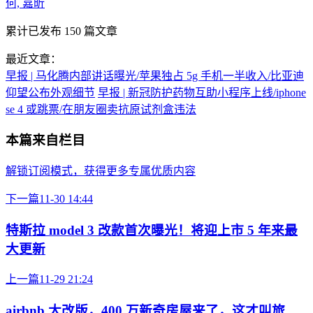
何, 嘉昕
累计已发布
150
篇文章
最近文章：
早报 | 马化腾内部讲话曝光/苹果独占 5g 手机一半收入/比亚迪
仰望公布外观细节
早报 | 新冠防护药物互助小程序上线/iphone
se 4 或跳票/在朋友圈卖抗原试剂盒违法
本篇来自栏目
解锁订阅模式，获得更多专属优质内容
下一篇
11-30 14:44
特斯拉 model 3 改款首次曝光！将迎上市 5 年来最
大更新
上一篇
11-29 21:24
airbnb 大改版，400 万新奇房屋来了，这才叫旅