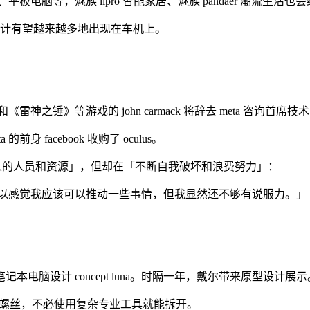
电脑等，魅族 lipro 智能家居、魅族 pandaer 潮流生活
统设计有望越来越多地出现在车机上。
之锤》等游戏的 john carmack 将辞去 meta 咨询首席
 的前身 facebook 收购了 oculus。
数量惊人的人员和资源」，但却在「不断自我破坏和浪费努力」：
所以感觉我应该可以推动一些事情，但我显然还不够有说服力。」
脑设计 concept luna。时隔一年，戴尔带来原型设计展示
na 不含任何螺丝，不必使用复杂专业工具就能拆开。