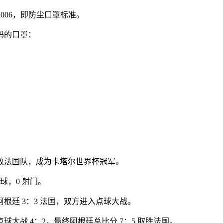
-2006，即防尘口罩标准。
码的口罩：
败法国队，成为卡塔尔世界杯冠军。
球，0 射门。
根廷 3：3 法国，双方进入点球大战。
球大战 4：2，最终阿根廷总比分 7：5 取胜法国。