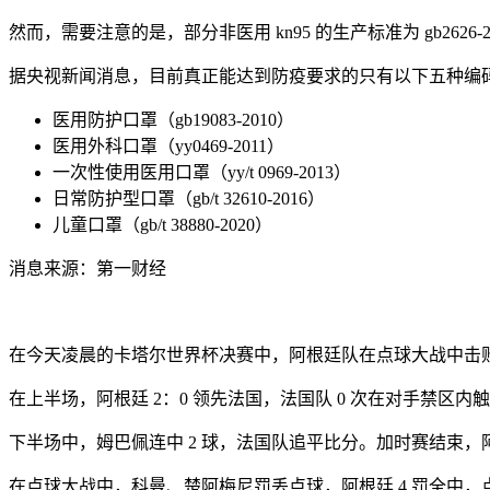
然而，需要注意的是，部分非医用 kn95 的生产标准为 gb2626
据央视新闻消息，目前真正能达到防疫要求的只有以下五种编
医用防护口罩（gb19083-2010）
医用外科口罩（yy0469-2011）
一次性使用医用口罩（yy/t 0969-2013）
日常防护型口罩（gb/t 32610-2016）
儿童口罩（gb/t 38880-2020）
消息来源：第一财经
在今天凌晨的卡塔尔世界杯决赛中，阿根廷队在点球大战中击
在上半场，阿根廷 2：0 领先法国，法国队 0 次在对手禁区内触
下半场中，姆巴佩连中 2 球，法国队追平比分。加时赛结束，阿
在点球大战中，科曼、楚阿梅尼罚丢点球，阿根廷 4 罚全中，点