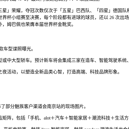
，达成「三星」荣耀，夺冠次数仅次于「五星」巴西队、「四星」德国
界杯小组赛至决赛，每个阶段都有进球的球员，还以 26 次出
此外，姆巴佩也荣膺本届世界杯金靴奖。
首款车型谍照曝光。
型或中大型轿车。预计新车将会集成三家在造车、智能驾驶系统
之夜活动，以塑造全新品类心智，打造高端、科技品牌形象。
发布了部分魅族客户渠道会南京站的现场图片。
矩阵，包括「手机、alot＋汽车＋智能家居＋潮流科技＋生活