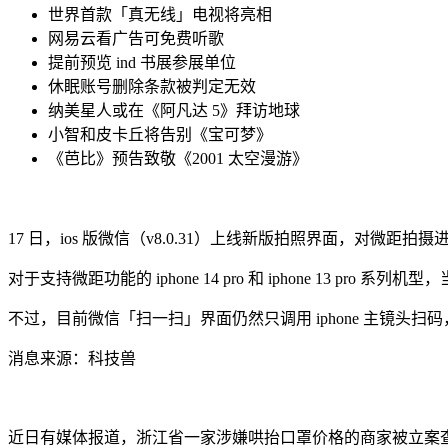
世界首款「真无线」电视将亮相
网易云看广告可免费听歌
提前预览 ind 书展参展单位
休眠账号删除条款被判定无效
纳美星人或在《阿凡达 5》拜访地球
小智和皮卡丘将告别《宝可梦》
《芭比》预告致敬《2001 太空漫游》
17 日，ios 版微信（v8.0.31）上线新版拍照界面，对
对于支持微距功能的 iphone 14 pro 和 iphone 13 
不过，目前微信「扫一扫」界面仍然只调用 iphone 主镜
消息来源：科技兽
近日有媒体报道，浙江省一家涉嫌哄抬口罩价格的商家被立案查处。该商家在