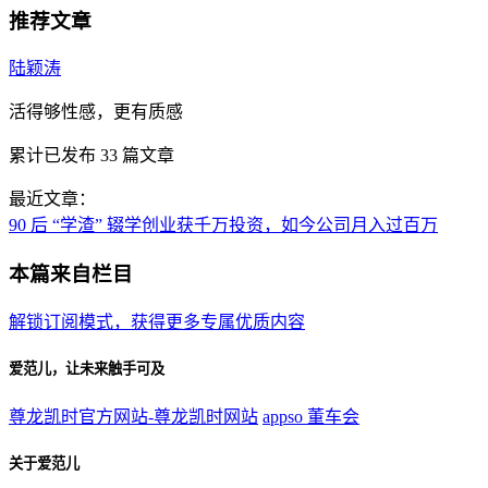
推荐文章
陆颖涛
活得够性感，更有质感
累计已发布
33
篇文章
最近文章：
90 后 “学渣” 辍学创业获千万投资，如今公司月入过百万
本篇来自栏目
解锁订阅模式，获得更多专属优质内容
爱范儿，让未来触手可及
尊龙凯时官方网站-尊龙凯时网站
appso
董车会
关于爱范儿