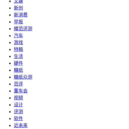
文娱
新创
新消费
早报
模范评测
汽车
游戏
特稿
生活
硬件
糖纸
糖纸众测
范评
董车会
视频
设计
评测
软件
近未来