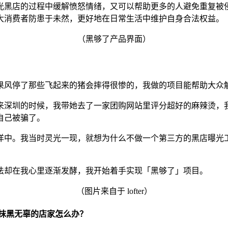
光黑店的过程中缓解愤怒情绪，又可以帮助更多的人避免重复被
大消费者防患于未然，更好地在日常生活中维护自身合法权益。
（黑够了产品界面）
果风停了那些飞起来的猪会摔得很惨的，我做的项目能帮助大众
来深圳的时候，我带她去了一家团购网站里评分超好的麻辣烫，
自己被骗了。
洋中。我当时灵光一现，就想为什么不做一个第三方的黑店曝光
法却在我心里逐渐发酵，我开始着手实现「黑够了」项目。
（图片来自于 lofter）
刻意抹黑无辜的店家怎么办？