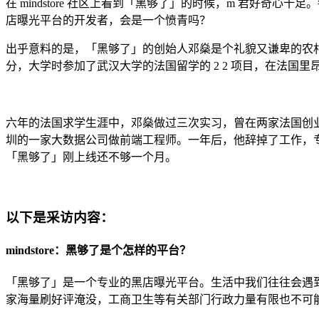
在 mindstore 社区上看到「黑够了」的时候，m 君好
店曝光平台的开发者，会是一个愤青吗？
出乎意料的是，「黑够了」的创始人邓燊是个礼貌又谦卑的农村
分，大学时参加了武汉大学的法国留学的 2 2 项目，在法
六年的法国求学生涯中，邓燊做过三次实习，曾在两家法国创业公司 tr
圳的一家大数据公司做前端工程师。一年后，他辞掉了工作，专
「黑够了」刚上线还不够一个月。
以下是采访内容：
mindstore：黑够了是个怎样的平台？
「黑够了」是一个专业的黑店曝光平台。生活中我们往往会遇
家海量刷好评淹没，工商卫生等有关部门行政力量有限也不可