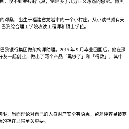
类的项目，嗅不到金钱的气息，倒是多了几分正义凛然的感觉。做黑
岁的邓燊，出生于福建省龙岩市的一个小村庄，从小读书颇有天
——巴黎综合理工学院攻读工程师和硕士学位。
国巴黎银行集团做架构师助理。2015 年 9 月毕业回国后，他在深
了好友一起创业，做出了两个产品「黑够了」和「得数」，其中
有限，当面理论对自己的人身财产安全有隐患，留差评容易被商
台的存在显得至关重要。