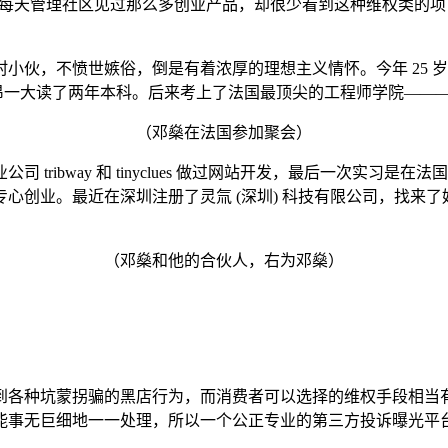
奇心十足。每天管理社区见过那么多创业产品，却很少看到这种维权
小伙，不愤世嫉俗，倒是有着浓厚的理想主义情怀。今年 25 
国里昂一大读了两年本科。后来考上了法国最顶尖的工程师学院—
（邓燊在法国参加聚会）
ibway 和 tinyclues 做过网站开发，最后一次实习是在法
心创业。最近在深圳注册了灵氚 (深圳) 科技有限公司，找来
（邓燊和他的合伙人，右为邓燊）
到各种坑蒙拐骗的黑店行为，而消费者可以选择的维权手段相当
能事无巨细地一一处理，所以一个公正专业的第三方投诉曝光平