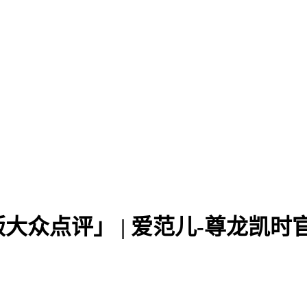
众点评」 | 爱范儿-尊龙凯时